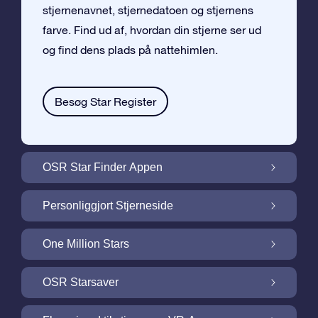
stjernenavnet, stjernedatoen og stjernens
farve. Find ud af, hvordan din stjerne ser ud
og find dens plads på nattehimlen.
Besøg Star Register
OSR Star Finder Appen
Find din egen stjerne på nattehimlen med
Personliggjort Stjerneside
OSR Star Finder Appen
Personliggør din Stjernegave med den
One Million Stars
gratis Stjerneside
One Million Stars: Udforsk vores galaktiske
OSR Starsaver
nabolag