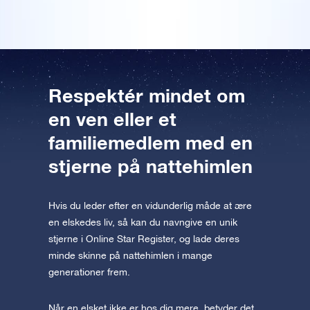
Forhåndsvisning af OSR Starsaver
appen nu og flyv ud til stjernerne.
Besøg One Million Stars
Oplev universet i VR
Respektér mindet om
AppStore (iOS)
Play Store (Android)
en ven eller et
familiemedlem med en
stjerne på nattehimlen
Hvis du leder efter en vidunderlig måde at ære
en elskedes liv, så kan du navngive en unik
stjerne i Online Star Register, og lade deres
minde skinne på nattehimlen i mange
generationer frem.
Når en elsket ikke er hos dig mere, betyder det