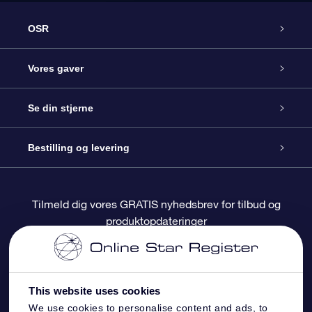
OSR
Kundeservice
Vores gaver
Kontakt os
Online Stjernegave
Se din stjerne
Bloggen
OSR Gavepakke
Star Register
Bestilling og levering
Oftest stillede spørgsmål
Superstjernegave
OSR Star Finder Appen
Kundelogin
Tilmeld dig vores GRATIS nyhedsbrev for tilbud og
produktopdateringer
Anmeldelser
OSR Gavekortet
Personliggjort Stjerneside
Betalingsinformation
Firmagaver
One Million Stars
Forsendelsesoplysninger
This website uses cookies
OSR Stjerne-pauseskærm
Returpolitik
We use cookies to personalise content and ads, to