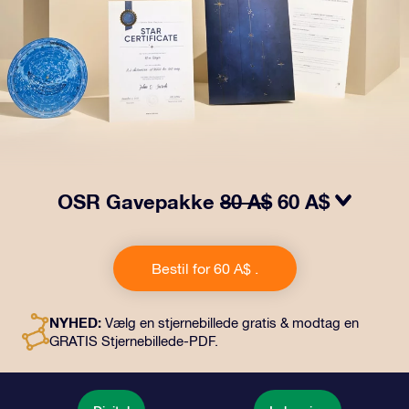
OSR Gavepakke
80 A$
60 A$
Få øjnene til at stråle med vores OSR-gavepakke.
Denne gave inkluderer en smuk kuvert og personlige
Bestil for 60 A$ .
dokumenter, der sendes til en adresse efter dit eget
valg, samt digitale dokumenter og gratis brug af vores
apps. Det er en magisk måde at give en varig gave til
NYHED:
Vælg en stjernebillede gratis & modtag en
venner og familie.
GRATIS Stjernebillede-PDF.