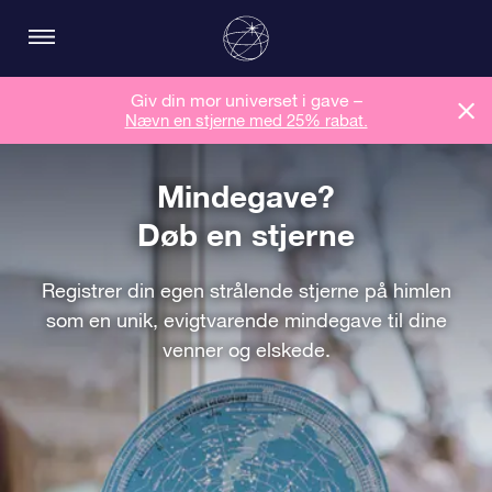
Giv din mor universet i gave –
Nævn en stjerne med 25% rabat.
Mindegave?
Døb en stjerne
Registrer din egen strålende stjerne på himlen
som en unik, evigtvarende mindegave til dine
venner og elskede.