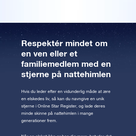
Forhåndsvisning af OSR Starsaver
appen nu og flyv ud til stjernerne.
Besøg One Million Stars
Oplev universet i VR
Respektér mindet om
AppStore (iOS)
Play Store (Android)
en ven eller et
familiemedlem med en
stjerne på nattehimlen
Hvis du leder efter en vidunderlig måde at ære
en elskedes liv, så kan du navngive en unik
stjerne i Online Star Register, og lade deres
minde skinne på nattehimlen i mange
generationer frem.