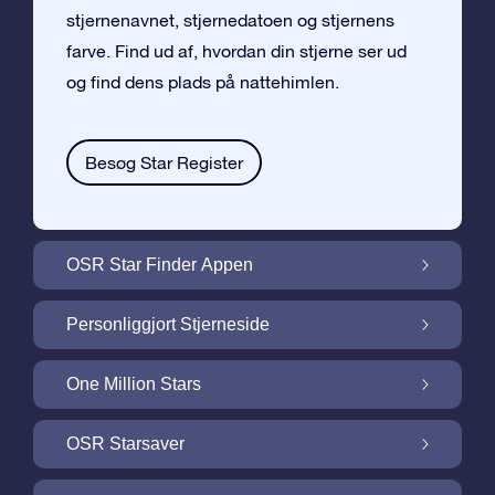
stjernenavnet, stjernedatoen og stjernens
farve. Find ud af, hvordan din stjerne ser ud
og find dens plads på nattehimlen.
Besøg Star Register
OSR Star Finder Appen
Find din egen stjerne på nattehimlen med
Personliggjort Stjerneside
OSR Star Finder Appen
Personliggør din Stjernegave med den
One Million Stars
gratis Stjerneside
One Million Stars: Udforsk vores galaktiske
OSR Starsaver
nabolag