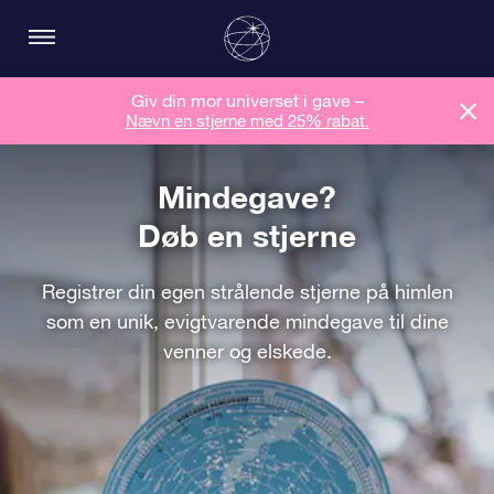
Giv din mor universet i gave –
Nævn en stjerne med 25% rabat.
Mindegave?
Døb en stjerne
Registrer din egen strålende stjerne på himlen
som en unik, evigtvarende mindegave til dine
venner og elskede.