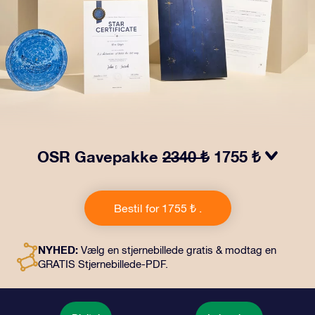
OSR Gavepakke
2340 ₺
1755 ₺
Få øjnene til at stråle med vores OSR-gavepakke.
Denne gave inkluderer en smuk kuvert og personlige
Bestil for 1755 ₺ .
dokumenter, der sendes til en adresse efter dit eget
valg, samt digitale dokumenter og gratis brug af vores
apps. Det er en magisk måde at give en varig gave til
NYHED:
Vælg en stjernebillede gratis & modtag en
venner og familie.
GRATIS Stjernebillede-PDF.