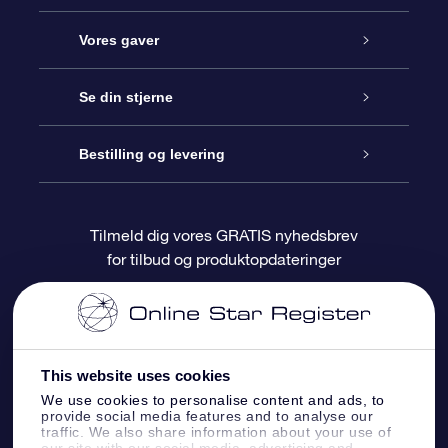
Kundeservice
Vores gaver
Kontakt os
Online Stjernegave
Se din stjerne
Bloggen
OSR Gavepakke
Star Register
Bestilling og levering
Oftest stillede spørgsmål
Superstjernegave
OSR Star Finder Appen
Kundelogin
Tilmeld dig vores GRATIS nyhedsbrev
for tilbud og produktopdateringer
Anmeldelser
OSR Gavekortet
Personliggjort Stjerneside
Betalingsinformation
Firmagaver
One Million Stars
Forsendelsesoplysninger
This website uses cookies
OSR Stjerne-pauseskærm
Returpolitik
We use cookies to personalise content and ads, to
provide social media features and to analyse our
traffic. We also share information about your use of
Flyv mig ud til stjernerne VR-App
Konstellationer
our site with our social media, advertising and