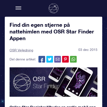
Find din egen stjerne på
nattehimlen med OSR Star Finder
Appen
03 dec 2015
OSR Vejledning
Del denne artikel:
Online Star Register tilbyder en gratis mobil app