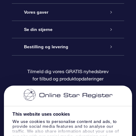
Kundeservice
Vores gaver
Kontakt os
Online Stjernegave
Se din stjerne
Bloggen
OSR Gavepakke
Star Register
Bestilling og levering
Oftest stillede spørgsmål
Superstjernegave
OSR Star Finder Appen
Kundelogin
Tilmeld dig vores GRATIS nyhedsbrev
for tilbud og produktopdateringer
Anmeldelser
OSR Gavekortet
Personliggjort Stjerneside
Betalingsinformation
Firmagaver
One Million Stars
Forsendelsesoplysninger
This website uses cookies
OSR Stjerne-pauseskærm
Returpolitik
We use cookies to personalise content and ads, to
provide social media features and to analyse our
traffic. We also share information about your use of
Flyv mig ud til stjernerne VR-App
Konstellationer
our site with our social media, advertising and