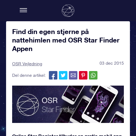
Find din egen stjerne på
nattehimlen med OSR Star Finder
Appen
03 dec 2015
OSR Vejledning
Del denne artikel:
Online Star Register tilbyder en gratis mobil app