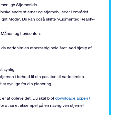
personlige Stjerneside.
ske andre stjerner og stjernebilleder i området.
’Night Mode’. Du kan også skifte ’Augmented Reality-
r, Månen og horisonten.
, da nattehimlen ændrer sig hele året. Ved hjælp af
t synlig.
jernen i forhold til din position til nattehimlen.
t er synlige fra din placering.
 er at opleve det. Du skal blot
downloade appen til
for at se et eksempel på en navngiven stjerne!