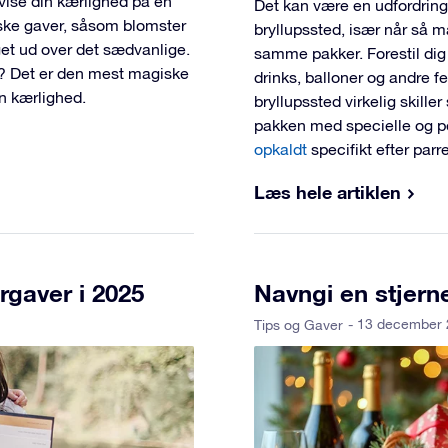
vise din kærlighed på en
Det kan være en udfordring
ske gaver, såsom blomster
bryllupssted, især når så m
get ud over det sædvanlige.
samme pakker. Forestil dig
? Det er den mest magiske
drinks, balloner og andre f
in kærlighed.
bryllupssted virkelig skille
pakken med specielle og p
opkaldt
specifikt efter parr
Læs hele artiklen
gaver i 2025
Navngi en stjern
- 13 december
Tips og Gaver