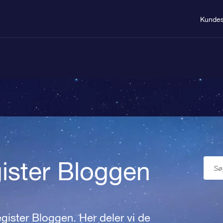
Kundes
gister Bloggen
gister Bloggen. Her deler vi de