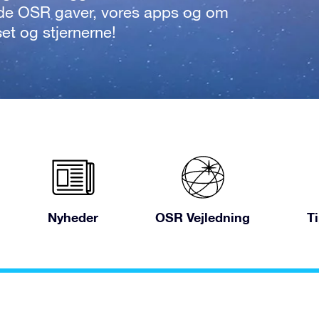
de OSR gaver, vores apps og om
set og stjernerne!
Nyheder
OSR Vejledning
T