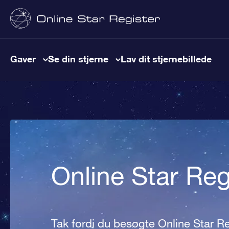
Gaver
Se din stjerne
Lav dit stjernebillede
Online Star Re
Tak fordi du besøgte Online Star Re