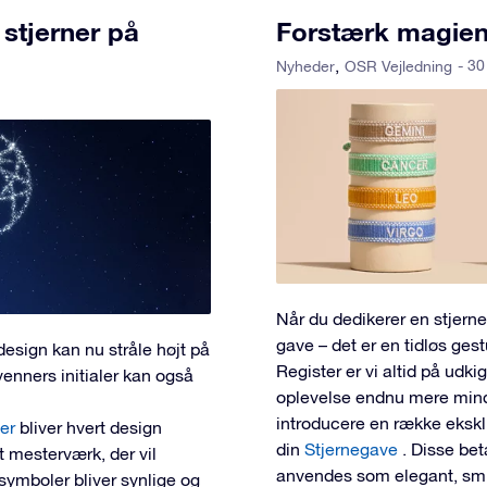
 stjerner på
Forstærk magien 
- 30
Nyheder
OSR Vejledning
Når du dedikerer en stjerne
gave – det er en tidløs ges
design kan nu stråle højt på
Register er vi altid på udk
venners initialer kan også
oplevelse endnu mere minde
introducere en række eksklu
ter
bliver hvert design
din
Stjernegave
. Disse be
lt mesterværk, der vil
anvendes som elegant, smuk
symboler bliver synlige og