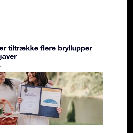
r tiltrække flere bryllupper
gaver
5