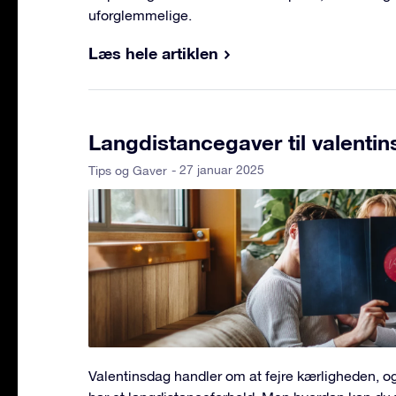
uforglemmelige.
Læs hele artiklen
Langdistancegaver til valenti
- 27 januar 2025
Tips og Gaver
Valentinsdag handler om at fejre kærligheden, og