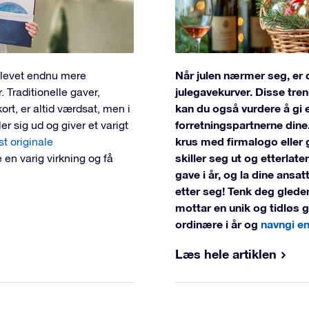
Når julen nærmer seg, er 
blevet endnu mere
julegavekurver. Disse tren
 Traditionelle gaver,
kan du også vurdere å gi e
rt, er altid værdsat, men i
forretningspartnerne dine
er sig ud og giver et varigt
krus med firmalogo eller 
t originale
skiller seg ut og etterlate
ve en varig virkning og få
gave i år, og la dine ansat
etter seg! Tenk deg glede
mottar en unik og tidløs ga
ordinære i år og
navngi en
Læs hele artiklen