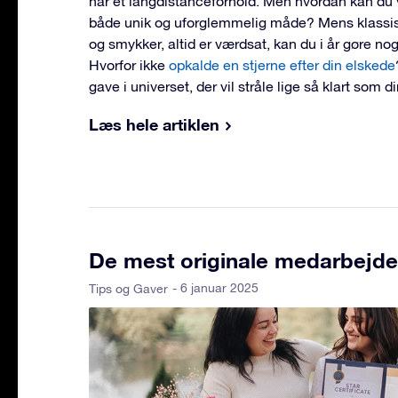
har et langdistanceforhold. Men hvordan kan du 
både unik og uforglemmelig måde? Mens klassi
og smykker, altid er værdsat, kan du i år gøre no
Hvorfor ikke
opkalde en stjerne efter din elskede
gave i universet, der vil stråle lige så klart som d
Læs hele artiklen
De mest originale medarbejder
- 6 januar 2025
Tips og Gaver