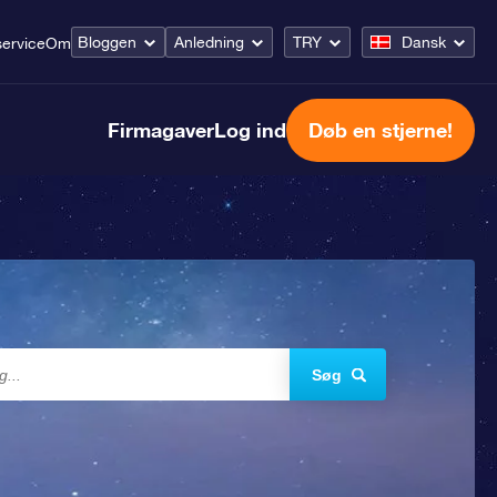
Bloggen
Anledning
TRY
Dansk
ervice
Om
Firmagaver
Log ind
Døb en stjerne!
Søg