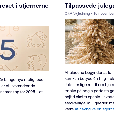
evet i stjernerne
Tilpassede juleg
- 18 novembe
OSR Vejledning
At bladene begynder at falm
kan kun betyde én ting – sl
 år bringe nye muligheder
Julen er lige rundt om hjørne
ller et livsændrende
tænke på nogle perfekte ga
årshoroskop for 2025 – et
højtid ekstra speciel, hvorf
sædvanlige muligheder, ma
være
at navngive en stjern