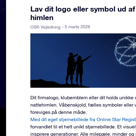
Lav dit logo eller symbol ud af
himlen
- 5 marts 2026
OSR Vejledning
Dit firmalogo, klubemblem eller dit holds unikke 
nattehimlen. Våbenskjold, fælles symboler eller 
foreviges på denne måde.
Med dit eget stjernebillede fra Online Star Regis
forvandlet til et helt unikt stjernebillede. Et visue
inspirere generationer. Alle milepæle, minder og 