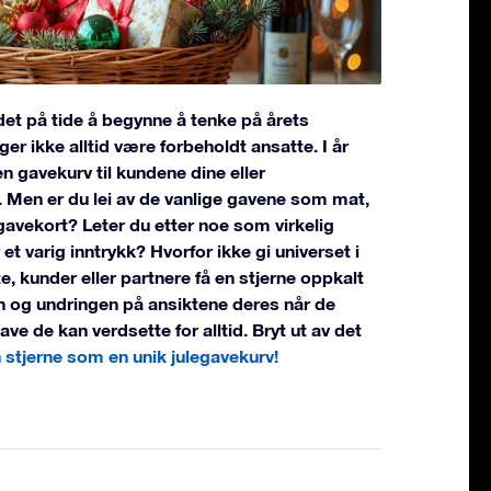
det på tide å begynne å tenke på årets
ger ikke alltid være forbeholdt ansatte. I år
n gavekurv til kundene dine eller
. Men er du lei av de vanlige gavene som mat,
gavekort? Leter du etter noe som virkelig
r et varig inntrykk? Hvorfor ikke gi universet i
te, kunder eller partnere få en stjerne oppkalt
n og undringen på ansiktene deres når de
ve de kan verdsette for alltid. Bryt ut av det
 stjerne som en unik julegavekurv!