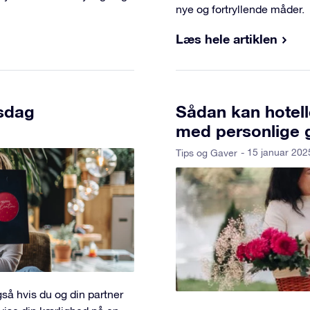
nye og fortryllende måder.
Læs hele artiklen
nsdag
Sådan kan hotelle
med personlige 
- 15 januar 202
Tips og Gaver
så hvis du og din partner