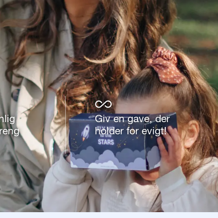
lig
Giv en gave, der
dreng
holder for evigt!