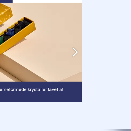
Ramme
jerneformede krystaller lavet af
: Denne ra
dyrebare certifika