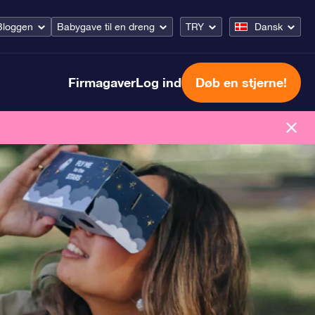
Bloggen
Babygave til en dreng
TRY
Dansk
Firmagaver
Log ind
Døb en stjerne!