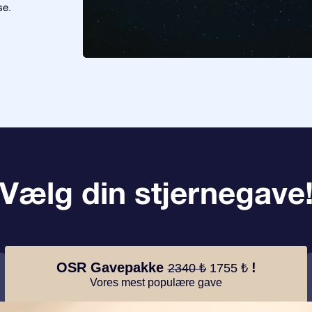
se.
Vælg din stjernegave
OSR Gavepakke
!
2340 ₺
1755 ₺
Vores mest populære gave