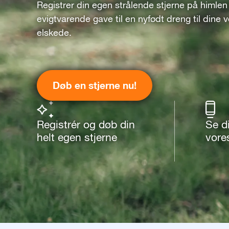
Registrer din egen strålende stjerne på himlen
evigtvarende gave til en nyfødt dreng til dine 
elskede.
Døb en stjerne nu!
Registrér og døb din
Se d
helt egen stjerne
vore