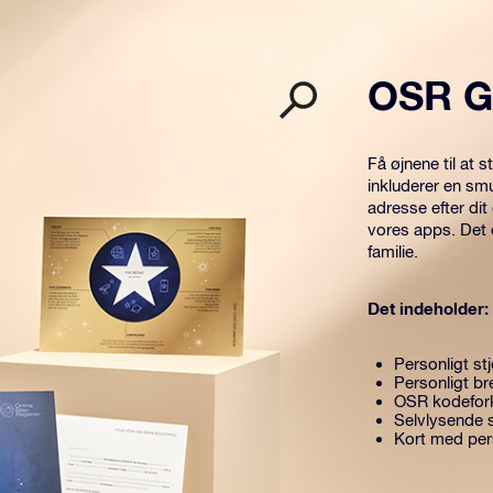
OSR G
Få øjnene til at
inkluderer en sm
adresse efter dit
vores apps. Det 
familie.
Det indeholder:
Personligt stj
Personligt br
OSR kodefor
Selvlysende 
Kort med pers