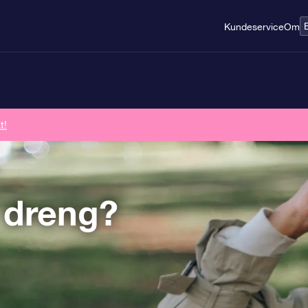
Kundeservice
Om
t!
 dreng?