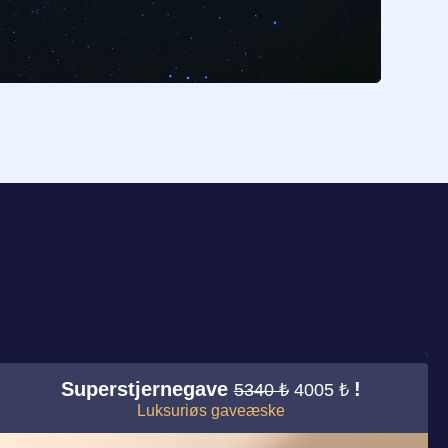
!
Superstjernegave
!
5340 ₺
4005 ₺
Luksuriøs gaveæske