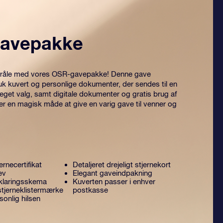
avepakke
 stråle med vores OSR-gavepakke! Denne gave
uk kuvert og personlige dokumenter, der sendes til en
 eget valg, samt digitale dokumenter og gratis brug af
er en magisk måde at give en varig gave til venner og
ernecertifikat
Detaljeret drejeligt stjernekort
ev
Elegant gaveindpakning
klaringsskema
Kuverten passer i enhver
stjerneklistermærke
postkasse
onlig hilsen