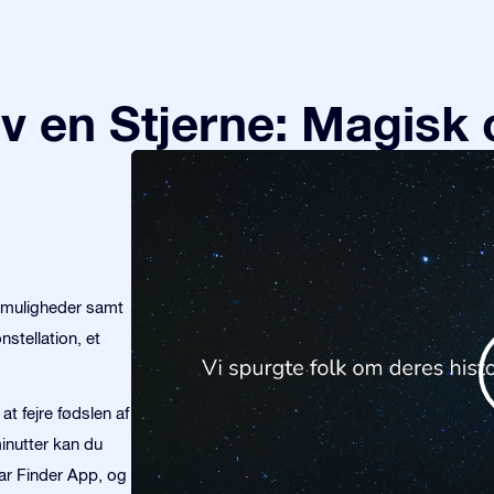
v en Stjerne: Magisk 
emuligheder samt
stellation, et
at fejre fødslen af
minutter kan du
tar Finder App, og