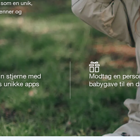
 som en unik,
venner og
in stjerne med
Modtag en person
s unikke apps
babygave til en 