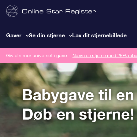
Gaver
Se din stjerne
Lav dit stjernebillede
Giv din mor universet i gave –
Nævn en stjerne med 25% raba
Babygave til en
Døb en stjerne!