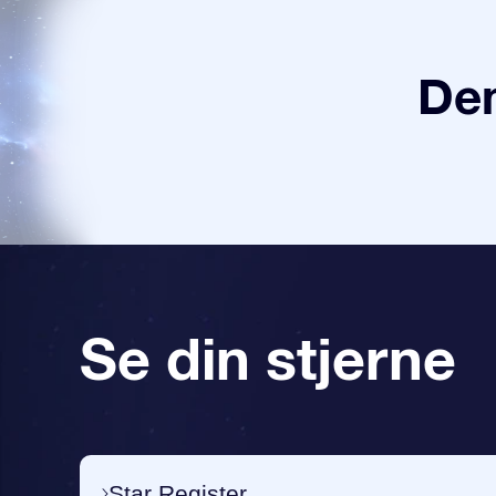
Den
Se din stjerne
Star Register