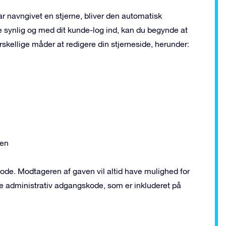
ar navngivet en stjerne, bliver den automatisk
ive synlig og med dit kunde-log ind, kan du begynde at
kellige måder at redigere din stjerneside, herunder:
gen
de. Modtageren af gaven vil altid have mulighed for
ge administrativ adgangskode, som er inkluderet på