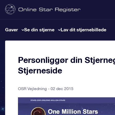
Gaver
Se din stjerne
Lav dit stjernebillede
Personliggør din Stjer
Stjerneside
OSR Vejledning
02 dec 2015