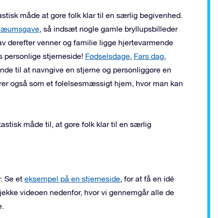
stisk måde at gøre folk klar til en særlig begivenhed.
ilæumsgave
, så indsæt nogle gamle bryllupsbilleder
av derefter venner og familie ligge hjertevarmende
s personlige stjerneside!
Fødselsdage
,
Fars dag
,
nde til at navngive en stjerne og personliggøre en
gerer også som et følelsesmæssigt hjem, hvor man kan
stisk måde til, at gøre folk klar til en særlig
r. Se et
eksempel på en stjerneside
, for at få en idé
jekke videoen nedenfor, hvor vi gennemgår alle de
e.