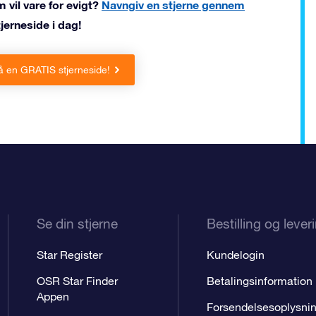
m vil vare for evigt?
Navngiv en stjerne gennem
jerneside i dag!
få en GRATIS stjerneside!
Se din stjerne
Bestilling og lever
Star Register
Kundelogin
OSR Star Finder
Betalingsinformation
Appen
Forsendelsesoplysni