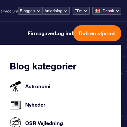
Bloggen
Anledning
TRY
Dansk
ervice
Om
Firmagaver
Log ind
Døb en stjerne!
Blog kategorier
Astronomi
Nyheder
OSR Vejledning