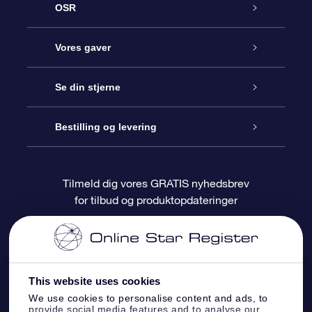
OSR
Kundeservice
Vores gaver
Kontakt os
Online Stjernegave
Se din stjerne
Bloggen
OSR Gavepakke
Star Register
Bestilling og levering
Oftest stillede spørgsmål
Superstjernegave
OSR Star Finder Appen
Kundelogin
Tilmeld dig vores GRATIS nyhedsbrev
for tilbud og produktopdateringer
Anmeldelser
OSR Gavekortet
Personliggjort Stjerneside
Betalingsinformation
Firmagaver
One Million Stars
Forsendelsesoplysninger
This website uses cookies
OSR Stjerne-pauseskærm
Returpolitik
We use cookies to personalise content and ads, to
provide social media features and to analyse our