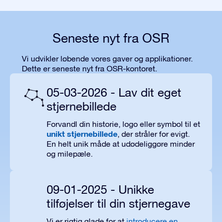
Seneste nyt fra OSR
Vi udvikler løbende vores gaver og applikationer.
Dette er seneste nyt fra OSR-kontoret.
05-03-2026 - Lav dit eget
stjernebillede
Forvandl din historie, logo eller symbol til
et
unikt stjernebillede
, der stråler for evigt.
En
helt unik
måde at
udødeliggøre
minder
og milepæle.
09-01-2025 - Unikke
tilføjelser til din stjernegave
Vi er rigtig glade for at
introducere en