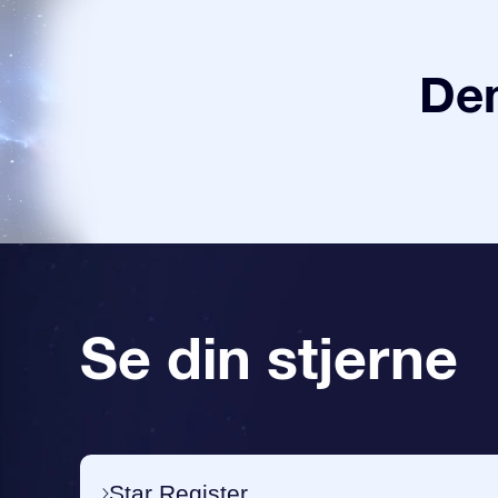
Den
Se din stjerne
Star Register