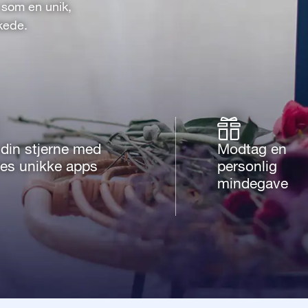
 som en unik,
kede.
din stjerne med
Modtag en
res unikke apps
personlig
mindegave