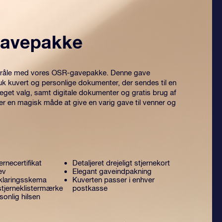
avepakke
 stråle med vores OSR-gavepakke. Denne gave
uk kuvert og personlige dokumenter, der sendes til en
 eget valg, samt digitale dokumenter og gratis brug af
er en magisk måde at give en varig gave til venner og
ernecertifikat
Detaljeret drejeligt stjernekort
ev
Elegant gaveindpakning
klaringsskema
Kuverten passer i enhver
stjerneklistermærke
postkasse
onlig hilsen