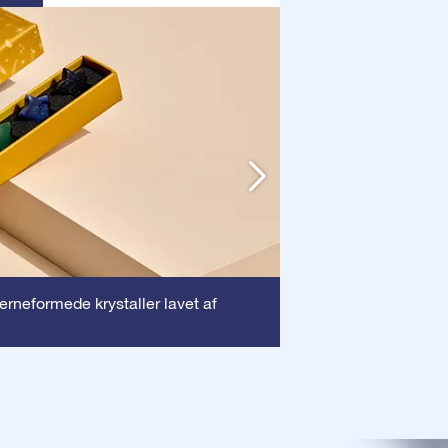
Ramme
jerneformede krystaller lavet af
: Denne ra
dyrebare certifika