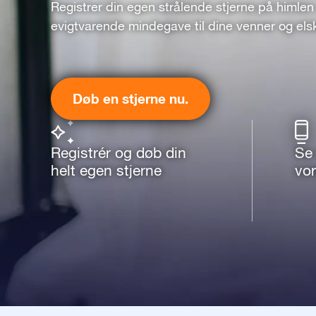
Registrer din egen strålende stjerne på himlen
evigtvarende mindegave til dine venner og els
Døb en stjerne nu.
Registrér og døb din
Se 
helt egen stjerne
vo