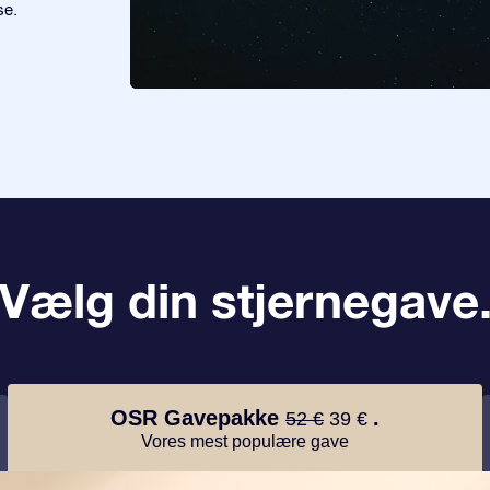
se.
Vælg din stjernegave
OSR Gavepakke
.
52 €
39 €
Vores mest populære gave