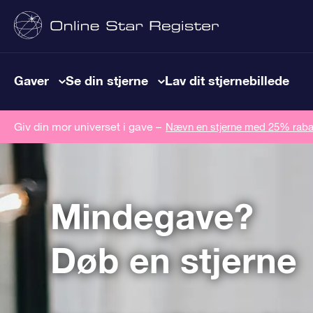
Gaver
Se din stjerne
Lav dit stjernebillede
Giv din mor universet i gave –
Nævn en stjerne med 25% raba
Mindegave?
Døb en stjerne