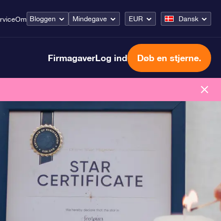
Bloggen
Mindegave
EUR
Dansk
rvice
Om
Firmagaver
Log ind
Døb en stjerne.