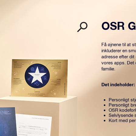
OSR G
Få øjnene til at
inkluderer en sm
adresse efter dit
vores apps. Det 
familie.
Det indeholder:
Personligt stj
Personligt br
OSR kodefor
Selvlysende 
Kort med pers