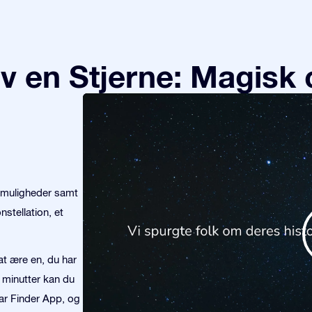
v en Stjerne: Magisk 
emuligheder samt
stellation, et
at ære en, du har
å minutter kan du
tar Finder App, og