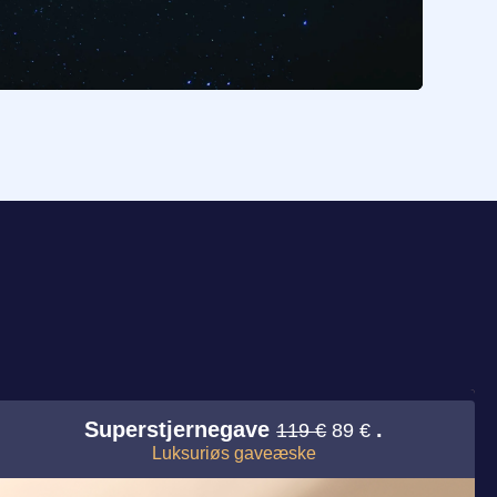
.
Superstjernegave
.
119 €
89 €
Luksuriøs gaveæske