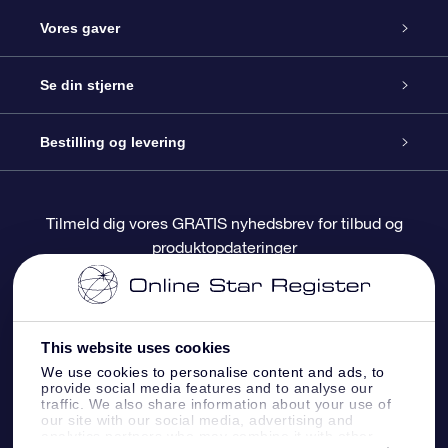
Kundeservice
Vores gaver
Kontakt os
Online Stjernegave
Se din stjerne
Bloggen
OSR Gavepakke
Star Register
Bestilling og levering
Oftest stillede spørgsmål
Superstjernegave
OSR Star Finder Appen
Kundelogin
Tilmeld dig vores GRATIS nyhedsbrev for tilbud og
produktopdateringer
Anmeldelser
OSR Gavekortet
Personliggjort Stjerneside
Betalingsinformation
Firmagaver
One Million Stars
Forsendelsesoplysninger
This website uses cookies
OSR Stjerne-pauseskærm
Returpolitik
We use cookies to personalise content and ads, to
provide social media features and to analyse our
traffic. We also share information about your use of
our site with our social media, advertising and
Flyv mig ud til stjernerne VR-App
Konstellationer
analytics partners who may combine it with other