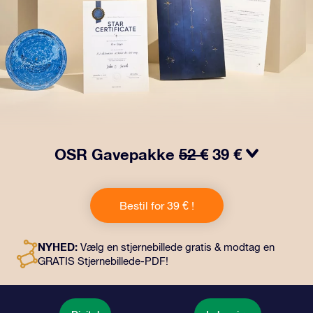
OSR Gavepakke
52 €
39 €
Få øjnene til at stråle med vores OSR-gavepakke!
Denne gave inkluderer en smuk kuvert og personlige
Bestil for 39 € !
dokumenter, der sendes til en adresse efter dit eget
valg, samt digitale dokumenter og gratis brug af vores
apps. Det er en magisk måde at give en varig gave til
NYHED:
Vælg en stjernebillede gratis & modtag en
venner og familie.
GRATIS Stjernebillede-PDF!