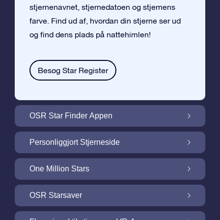
stjernenavnet, stjernedatoen og stjernens
farve. Find ud af, hvordan din stjerne ser ud
og find dens plads på nattehimlen!
Besøg Star Register
OSR Star Finder Appen
Find din egen stjerne på nattehimlen med
Personliggjort Stjerneside
OSR Star Finder Appen
Personliggør din Stjernegave med den
One Million Stars
gratis Stjerneside
One Million Stars: Udforsk vores galaktiske
OSR Starsaver
nabolag