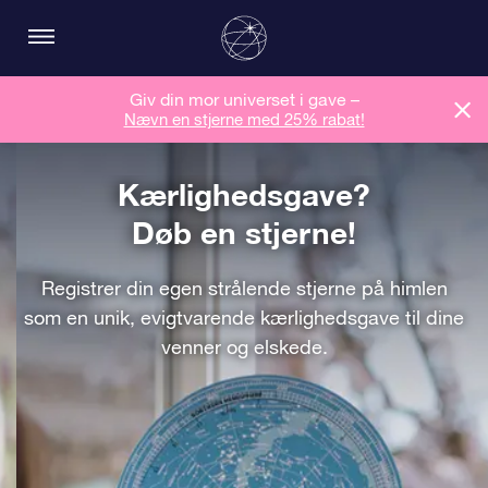
Giv din mor universet i gave –
Nævn en stjerne med 25% rabat!
Kærlighedsgave?
Døb en stjerne!
Registrer din egen strålende stjerne på himlen
som en unik, evigtvarende kærlighedsgave til dine
venner og elskede.