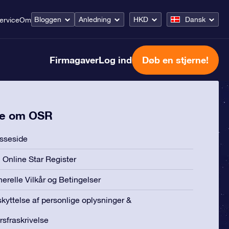
Bloggen
Anledning
HKD
Dansk
ervice
Om
Firmagaver
Log ind
Døb en stjerne!
e om OSR
sseside
Online Star Register
erelle Vilkår og Betingelser
kyttelse af personlige oplysninger &
rsfraskrivelse