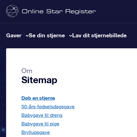
Gaver
Se din stjerne
Lav dit stjernebillede
Om
Sitemap
Døb en stjerne
50-års-fødselsdagsgave
Babygave til dreng
Babygave til pige
Bryllupsgave