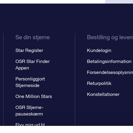
Se din stjerne
Bestilling og lever
Star Register
Kundelogin
OSR Star Finder
Betalingsinformation
Appen
Forsendelsesoplysni
Personliggjort
Returpolitik
Stjerneside
Konstellationer
One Million Stars
OSR Stjerne-
pauseskærm
Flyv mig ud til
stjernerne VR-App