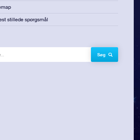
temap
est stillede spørgsmål
Søg