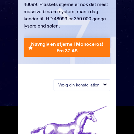
48099. Plaskets stjerne er nok det mest
massive binære system, man i dag
kender til. HD 48099 er 350.000 gange
lysere end solen.
Navngiv en stjerne i Monoceros!
Fra 37 A$
Vælg din konstellation