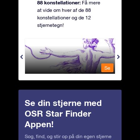
88 konstellationer:
Få mere
at vide om hver af de 88
konstellationer og de 12
stjernetegn!
Andromeda - Den lænkede mø
Antli
Se
Se
Se din stjerne med
OSR Star Finder
Appen!
Søg, find, og stir op på din egen stjerne