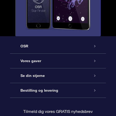
OSR
Kundeservice
Vores gaver
Kontakt os
Online Stjernegave
Se din stjerne
Bloggen
OSR Gavepakke
Star Register
Bestilling og levering
Oftest stillede spørgsmål
Superstjernegave
OSR Star Finder Appen
Kundelogin
Tilmeld dig vores GRATIS nyhedsbrev