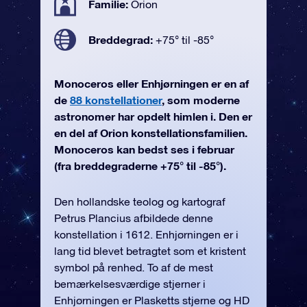
Familie:
Orion
Breddegrad:
+75° til -85°
Monoceros eller Enhjørningen er en af
de
88 konstellationer
, som moderne
astronomer har opdelt himlen i. Den er
en del af Orion konstellationsfamilien.
Monoceros kan bedst ses i februar
(fra breddegraderne +75° til -85°).
Den hollandske teolog og kartograf
Petrus Plancius afbildede denne
konstellation i 1612. Enhjørningen er i
lang tid blevet betragtet som et kristent
symbol på renhed. To af de mest
bemærkelsesværdige stjerner i
Enhjørningen er Plasketts stjerne og HD