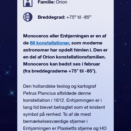
Familie:
Orion
Breddegrad:
+75° til -85°
Monoceros eller Enhjørningen er en af
de
88 konstellationer
, som moderne
astronomer har opdelt himlen i. Den er
en del af Orion konstellationsfamilien.
Monoceros kan bedst ses i februar
(fra breddegraderne +75° til -85°).
Den hollandske teolog og kartograf
Petrus Plancius afbildede denne
konstellation i 1612. Enhjørningen er i
lang tid blevet betragtet som et kristent
symbol på renhed. To af de mest
bemærkelsesværdige stjerner i
Enhjørningen er Plasketts stjerne og HD