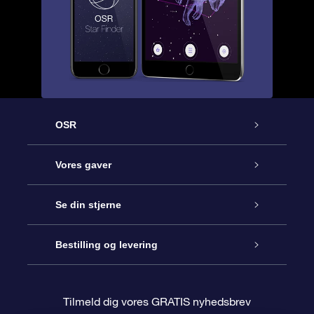
OSR
Kundeservice
Vores gaver
Kontakt os
Online Stjernegave
Se din stjerne
Bloggen
OSR Gavepakke
Star Register
Bestilling og levering
Oftest stillede spørgsmål
Superstjernegave
OSR Star Finder Appen
Kundelogin
Tilmeld dig vores GRATIS nyhedsbrev