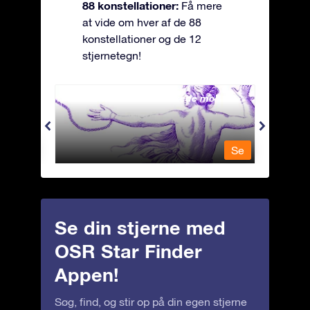
88 konstellationer:
Få mere
at vide om hver af de 88
konstellationer og de 12
stjernetegn!
Andromeda - Den lænkede mø
Antli
Se
Se
Se din stjerne med
OSR Star Finder
Appen!
Søg, find, og stir op på din egen stjerne