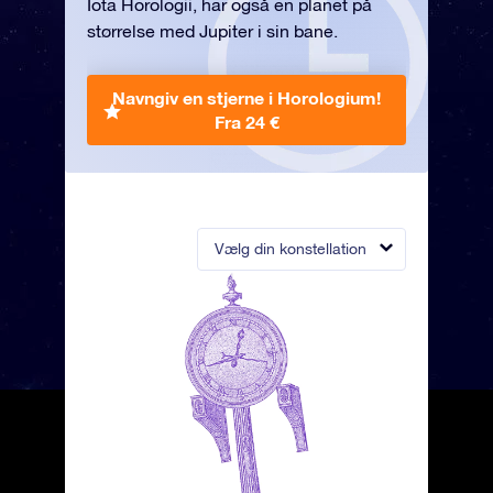
Iota Horologii, har også en planet på
størrelse med Jupiter i sin bane.
Navngiv en stjerne i Horologium!
Fra 24 €
Vælg din konstellation