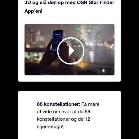
3D og slå den op med OSR Star Finder
App’en!
88 konstellationer:
Få mere
at vide om hver af de 88
konstellationer og de 12
stjernetegn!