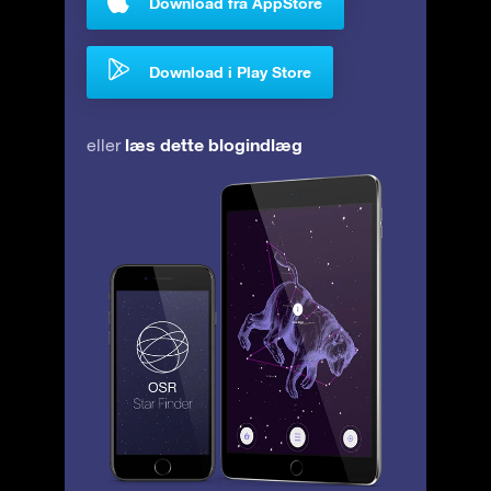
Download fra AppStore
Download i Play Store
læs dette blogindlæg
eller