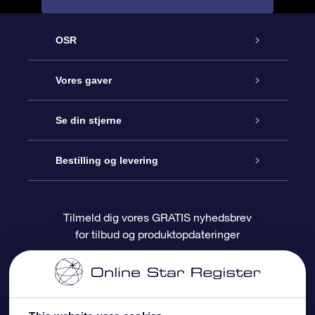
OSR
Kundeservice
Vores gaver
Kontakt os
Online Stjernegave
Se din stjerne
Bloggen
OSR Gavepakke
Star Register
Bestilling og levering
Oftest stillede spørgsmål
Superstjernegave
OSR Star Finder Appen
Kundelogin
Tilmeld dig vores GRATIS nyhedsbrev
for tilbud og produktopdateringer
Anmeldelser
OSR Gavekortet
Personliggjort Stjerneside
Betalingsinformation
Firmagaver
One Million Stars
Forsendelsesoplysninger