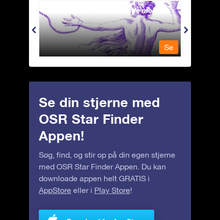
Andromeda - Den lænkede mø
Antli
Se
Se
Se din stjerne med
OSR Star Finder
Appen!
Søg, find, og stir op på din egen stjerne
med OSR Star Finder Appen. Du kan
downloade appen helt GRATIS i
AppStore
eller i
Play Store
!