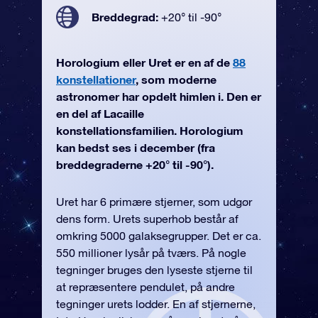
Breddegrad:
+20° til -90°
Horologium eller Uret er en af de
88
konstellationer
, som moderne
astronomer har opdelt himlen i. Den er
en del af Lacaille
konstellationsfamilien. Horologium
kan bedst ses i december (fra
breddegraderne +20° til -90°).
Uret har 6 primære stjerner, som udgør
dens form. Urets superhob består af
omkring 5000 galaksegrupper. Det er ca.
550 millioner lysår på tværs. På nogle
tegninger bruges den lyseste stjerne til
at repræsentere pendulet, på andre
tegninger urets lodder. En af stjernerne,