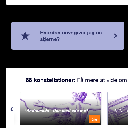
Hvordan navngiver jeg en
stjerne?
88 konstellationer:
Få mere at vide om 
Andromeda - Den lænkede mø
Antlia 
Se
Se