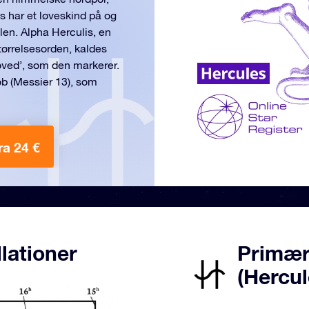
s har et løveskind på og
len. Alpha Herculis, en
størrelsesorden, kaldes
oved’, som den markerer.
ob (Messier 13), som
ra 24 €
lationer
Primære
(Hercul