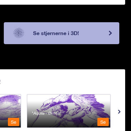
Se stjernerne i 3D!
!
Aquila - Ørnen
Aqu
Se
Se