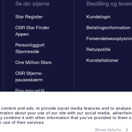
Se din stjerne
Bestilling og lever
Star Register
Kundelogin
OSR Star Finder
Betalingsinformation
Appen
Forsendelsesoplysni
Personliggjort
Returpolitik
Stjerneside
Konstellationer
One Million Stars
OSR Stjerne-
pauseskærm
Flyv mig ud til
stjernerne VR-App
 content and ads, to provide social media features and to analyse
rmation about your use of our site with our social media, advertisi
 combine it with other information that you’ve provided to them o
r use of their services.
Show details