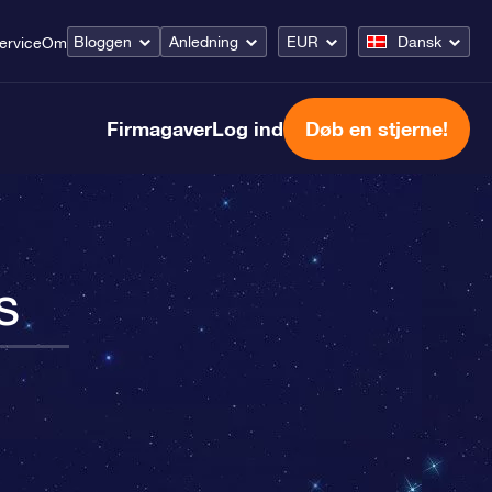
Bloggen
Anledning
EUR
Dansk
ervice
Om
Firmagaver
Log ind
Døb en stjerne!
s