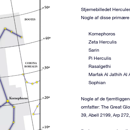
Stjernebilledet Hercules
Nogle af disse primære 
Kornephoros
Zeta Herculis
Sarin
Pi Herculis
Rasalgethi
Marfak Al Jathih Al 
Sophian
Nogle af de fjerntligg
omfatter: The Great Glo
39, Abell 2199, Arp 272