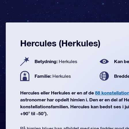
Hercules (Herkules)
Betydning:
Kan be
Herkules
Familie:
Bredd
Herkules
Hercules eller Herkules er en af de
88 konstellatio
astronomer har opdelt himlen i. Den er en del af H
konstellationsfamilien. Hercules kan bedst ses i ju
+90° til -50°).
På himlen bliver han afbildet med sine fødder mod 