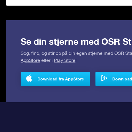
Se din stjerne med OSR St
Søg, find, og stir op på din egen stjerne med OSR S
AppStore
eller i
Play Store
!
Download fra AppStore
Download 