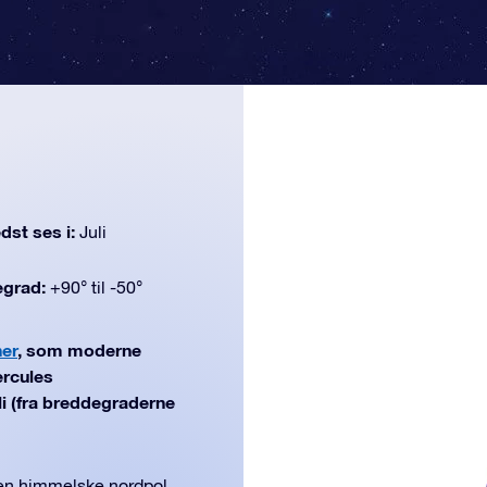
dst ses i:
Juli
egrad:
+90° til -50°
ner
, som moderne
ercules
li (fra breddegraderne
den himmelske nordpol,