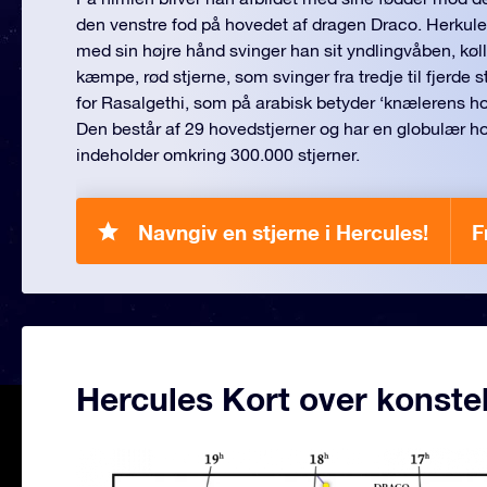
den venstre fod på hovedet af dragen Draco. Herkule
med sin højre hånd svinger han sit yndlingvåben, køll
kæmpe, rød stjerne, som svinger fra tredje til fjerde 
for Rasalgethi, som på arabisk betyder ‘knælerens h
Den består af 29 hovedstjerner og har en globulær h
indeholder omkring 300.000 stjerner.
Navngiv en stjerne i Hercules!
F
Hercules Kort over konstel