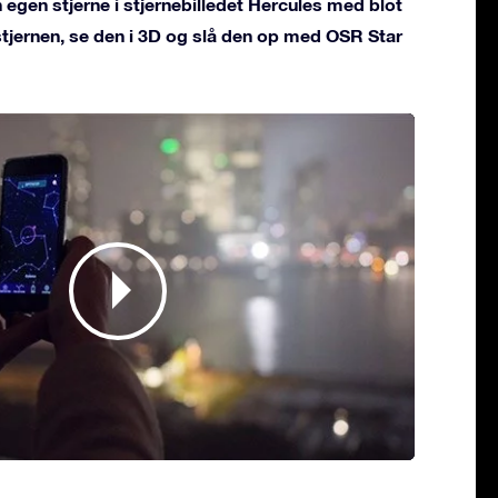
 egen stjerne i stjernebilledet Hercules med blot
 stjernen, se den i 3D og slå den op med OSR Star