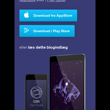
Download fra AppStore
Download i Play Store
læs dette blogindlæg
eller