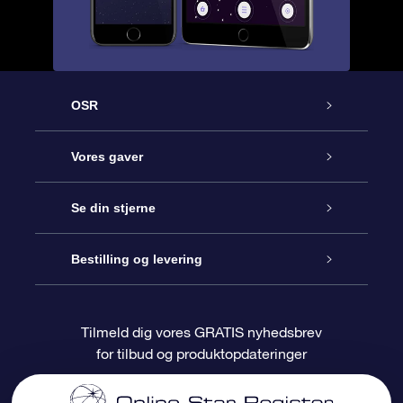
OSR
Kundeservice
Vores gaver
Kontakt os
Online Stjernegave
Se din stjerne
Bloggen
OSR Gavepakke
Star Register
Bestilling og levering
Oftest stillede spørgsmål
Superstjernegave
OSR Star Finder Appen
Kundelogin
Tilmeld dig vores GRATIS nyhedsbrev
for tilbud og produktopdateringer
Anmeldelser
OSR Gavekortet
Personliggjort Stjerneside
Betalingsinformation