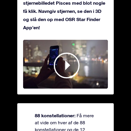
stjernebilledet Pisces med blot nogle
få klik. Navngiv stjernen, se den i 3D
og slå den op med OSR Star Finder
App’en!
88 konstellationer:
Få mere
at vide om hver af de 88
konstellationer og de 12