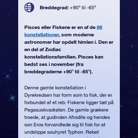
Breddegrad:
+90° til -65°
Pisces eller Fiskene er en af de
88
konstellationer
, som moderne
astronomer har opdelt himlen i. Den er
en del af Zodiac
konstellationsfamilien. Pisces kan
bedst ses i november (fra
breddegraderne +90° til -65°).
Denne gamle konstellation i
Dyrekredsen har form som to fisk, der er
forbundet af et reb. Fiskene ligger tæt på
Pegasuskvadraten. De gamle grækere
troede, at gudinden Afrodite og hendes
søn Eros forvandlede sig til fisk for at
undslippe søuhyret Typhon. Rebet