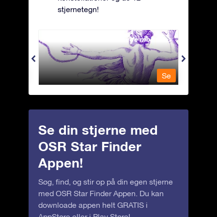
stjernetegn!
Andromeda - Den lænkede mø
Antli
Se
Se
Se din stjerne med
OSR Star Finder
Appen!
Søg, find, og stir op på din egen stjerne
med OSR Star Finder Appen. Du kan
downloade appen helt GRATIS i
AppStore
eller i
Play Store
!