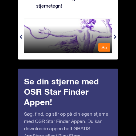
stjernetegn!
Andromeda - Den lænkede mø
Antli
Se
Se
Se din stjerne med
OSR Star Finder
Appen!
Søg, find, og stir op på din egen stjerne
med OSR Star Finder Appen. Du kan
downloade appen helt GRATIS i
AppStore
eller i
Play Store
!