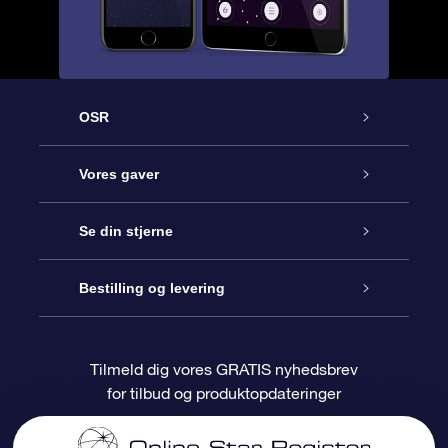
OSR
Kundeservice
Vores gaver
Kontakt os
Online Stjernegave
Se din stjerne
Bloggen
OSR Gavepakke
Star Register
Bestilling og levering
Oftest stillede spørgsmål
Superstjernegave
OSR Star Finder Appen
Kundelogin
Tilmeld dig vores GRATIS nyhedsbrev
for tilbud og produktopdateringer
Anmeldelser
OSR Gavekortet
Personliggjort Stjerneside
Betalingsinformation