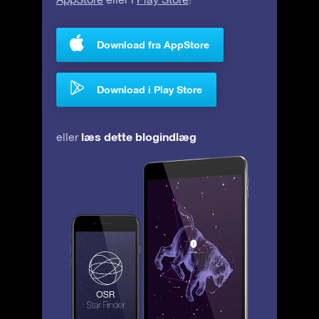
Download fra AppStore
Download i Play Store
læs dette blogindlæg
eller