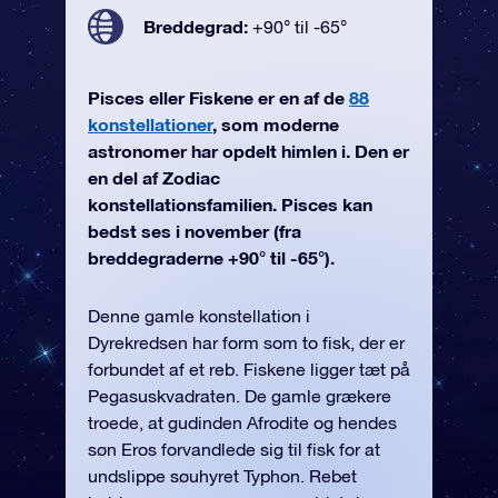
Breddegrad:
+90° til -65°
Pisces eller Fiskene er en af de
88
konstellationer
, som moderne
astronomer har opdelt himlen i. Den er
en del af Zodiac
konstellationsfamilien. Pisces kan
bedst ses i november (fra
breddegraderne +90° til -65°).
Denne gamle konstellation i
Dyrekredsen har form som to fisk, der er
forbundet af et reb. Fiskene ligger tæt på
Pegasuskvadraten. De gamle grækere
troede, at gudinden Afrodite og hendes
søn Eros forvandlede sig til fisk for at
undslippe søuhyret Typhon. Rebet