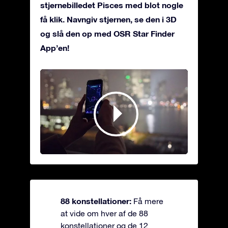
stjernebilledet Pisces med blot nogle
få klik. Navngiv stjernen, se den i 3D
og slå den op med OSR Star Finder
App’en!
88 konstellationer:
Få mere
at vide om hver af de 88
konstellationer og de 12