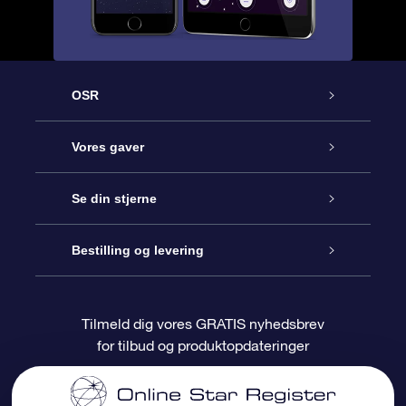
OSR
Kundeservice
Vores gaver
Kontakt os
Online Stjernegave
Se din stjerne
Bloggen
OSR Gavepakke
Star Register
Bestilling og levering
Oftest stillede spørgsmål
Superstjernegave
OSR Star Finder Appen
Kundelogin
Tilmeld dig vores GRATIS nyhedsbrev
for tilbud og produktopdateringer
Anmeldelser
OSR Gavekortet
Personliggjort Stjerneside
Betalingsinformation
Firmagaver
One Million Stars
Forsendelsesoplysninger