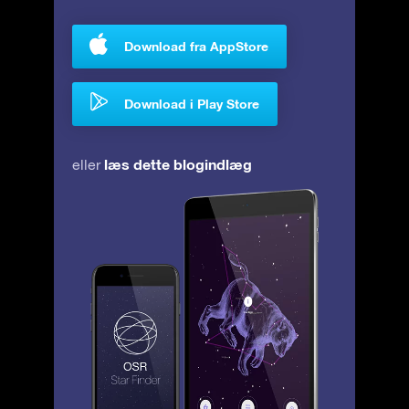
Download fra AppStore
Download i Play Store
læs dette blogindlæg
eller