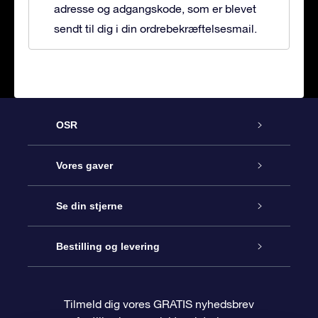
adresse og adgangskode, som er blevet
sendt til dig i din ordrebekræftelsesmail.
OSR
Kundeservice
Vores gaver
Kontakt os
Online Stjernegave
Se din stjerne
Bloggen
OSR Gavepakke
Star Register
Bestilling og levering
Oftest stillede spørgsmål
Superstjernegave
OSR Star Finder Appen
Kundelogin
Tilmeld dig vores GRATIS nyhedsbrev