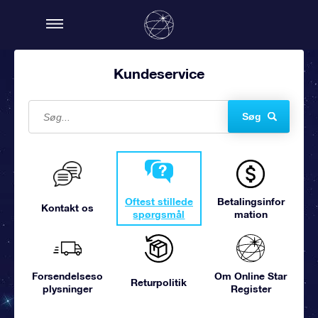
Kundeservice
Søg
Oftest stillede
Betalingsinfor
Kontakt os
spørgsmål
mation
Forsendelseso
Om Online Star
Returpolitik
plysninger
Register