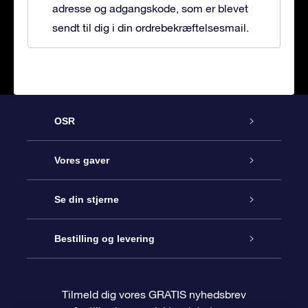
adresse og adgangskode, som er blevet
sendt til dig i din ordrebekræftelsesmail.
OSR
Kundeservice
Vores gaver
Kontakt os
Online Stjernegave
Se din stjerne
Bloggen
OSR Gavepakke
Star Register
Bestilling og levering
Oftest stillede spørgsmål
Superstjernegave
OSR Star Finder Appen
Kundelogin
Tilmeld dig vores GRATIS nyhedsbrev