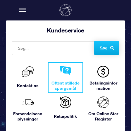
Kundeservice
Søg
Oftest stillede
Betalingsinfor
Kontakt os
spørgsmål
mation
Forsendelseso
Om Online Star
Returpolitik
plysninger
Register