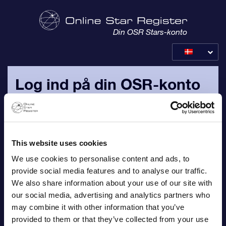
Din OSR Stars-konto
Log ind på din OSR-konto
Log ind med din personlige e-mailadresse og adgangskode,
som er blevet sendt til dig i din bekræftelsesmail for din
bestilling.
This website uses cookies
We use cookies to personalise content and ads, to
E-mail
provide social media features and to analyse our traffic.
We also share information about your use of our site with
our social media, advertising and analytics partners who
may combine it with other information that you’ve
Adgangskode
provided to them or that they’ve collected from your use