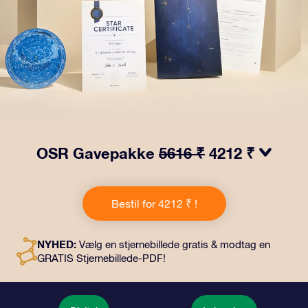
OSR Gavepakke
5616 ₹
4212 ₹
Få øjnene til at stråle med vores OSR-gavepakke!
Denne gave inkluderer en smuk kuvert og personlige
Bestil for 4212 ₹ !
dokumenter, der sendes til en adresse efter dit eget
valg, samt digitale dokumenter og gratis brug af vores
apps. Det er en magisk måde at give en varig gave til
NYHED:
Vælg en stjernebillede gratis & modtag en
venner og familie.
GRATIS Stjernebillede-PDF!