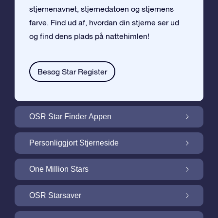
stjernenavnet, stjernedatoen og stjernens
farve. Find ud af, hvordan din stjerne ser ud
og find dens plads på nattehimlen!
Besøg Star Register
OSR Star Finder Appen
Find din egen stjerne på nattehimlen med
Personliggjort Stjerneside
OSR Star Finder Appen
Personliggør din Stjernegave med den
One Million Stars
gratis Stjerneside
One Million Stars: Udforsk vores galaktiske
OSR Starsaver
nabolag