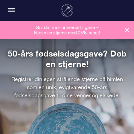
Giv din mor universet i gave –
Nævn en stjerne med 25% rabat!
50-års fødselsdagsgave? Døb
en stjerne!
Registrer din egen strålende stjerne på himlen
som en unik, evigtvarende 50-års
fødselsdagsgave til dine venner og elskede.