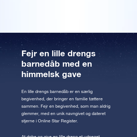
Forhåndsvisning af OSR Starsaver
indpakket, OSR!
appen nu og flyv ud til stjernerne.
Besøg One Million Stars
Oplev universet i VR
AppStore (iOS)
Play Store (Android)
Fejr en lille drengs
barnedåb med en
himmelsk gave
En lille drengs barnedåb er en særlig
begivenhed, der bringer en familie tættere
sammen. Fejr en begivenhed, som man aldrig
glemmer, med en unik navngivet og dateret
stjerne i Online Star Register.
At døbe og give en lille dreng et udpeget