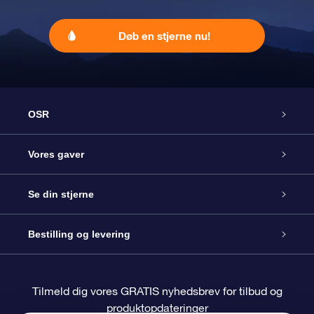
Døb en stjerne nu!
OSR
Kundeservice
Vores gaver
Kontakt os
Online Stjernegave
Se din stjerne
Bloggen
OSR Gavepakke
Star Register
Bestilling og levering
Oftest stillede spørgsmål
Superstjernegave
OSR Star Finder Appen
Kundelogin
Tilmeld dig vores GRATIS nyhedsbrev for tilbud og
produktopdateringer
Anmeldelser
OSR Gavekortet
Personliggjort Stjerneside
Betalingsinformation