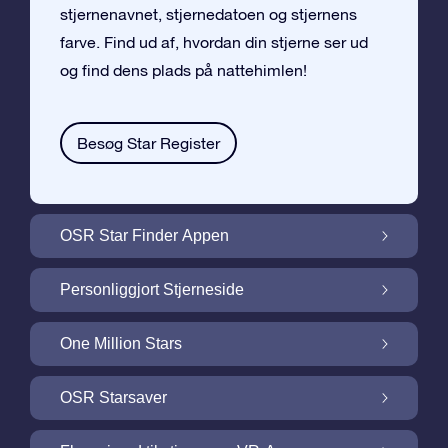
stjernenavnet, stjernedatoen og stjernens
farve. Find ud af, hvordan din stjerne ser ud
og find dens plads på nattehimlen!
Besøg Star Register
OSR Star Finder Appen
Find din egen stjerne på nattehimlen med
Personliggjort Stjerneside
OSR Star Finder Appen
Personliggør din Stjernegave med den
One Million Stars
gratis Stjerneside
One Million Stars: Udforsk vores galaktiske
OSR Starsaver
nabolag