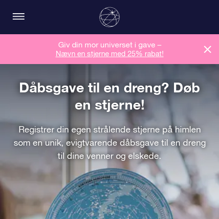
Giv din mor universet i gave –
Nævn en stjerne med 25% rabat!
Dåbsgave til en dreng? Døb
en stjerne!
Registrer din egen strålende stjerne på himlen
som en unik, evigtvarende dåbsgave til en dreng
til dine venner og elskede.