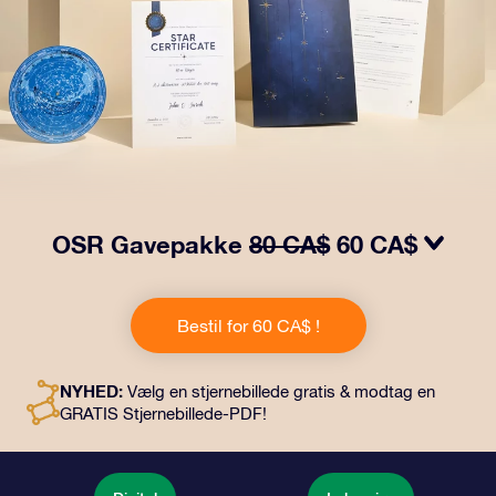
OSR Gavepakke
80 CA$
60 CA$
Få øjnene til at stråle med vores OSR-gavepakke!
Denne gave inkluderer en smuk kuvert og personlige
Bestil for 60 CA$ !
dokumenter, der sendes til en adresse efter dit eget
valg, samt digitale dokumenter og gratis brug af vores
apps. Det er en magisk måde at give en varig gave til
NYHED:
Vælg en stjernebillede gratis & modtag en
venner og familie.
GRATIS Stjernebillede-PDF!