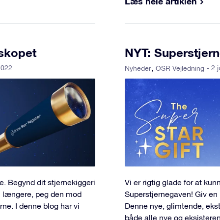
Læs hele artiklen
eskopet
NYT: Superstjer
2022
- 2 
Nyheder
OSR Vejledning
. Begynd dit stjernekiggeri
Vi er rigtig glade for at ku
n længere, peg den mod
Superstjernegaven! Giv en 
rne. I denne blog har vi
Denne nye, glimtende, ekstr
både alle nye og eksistere