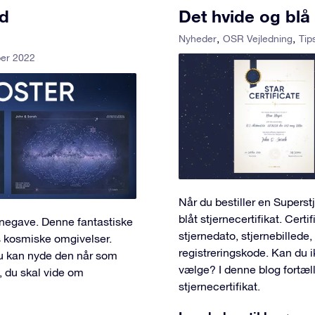
ed
Det hvide og blå 
Nyheder
OSR Vejledning
Tip
ber 2022
Når du bestiller en Supers
blåt stjernecertifikat. Certi
rnegave. Denne fantastiske
stjernedato, stjernebillede
s kosmiske omgivelser.
registreringskode. Kan du i
u kan nyde den når som
vælge? I denne blog fortæll
t, du skal vide om
stjernecertifikat.