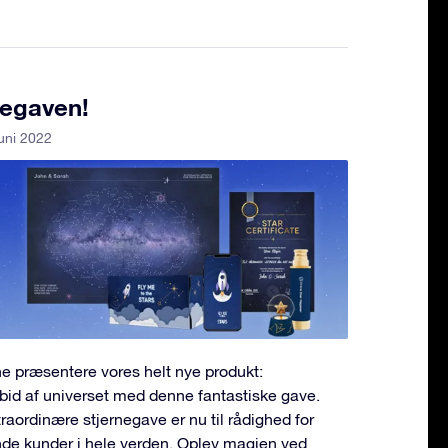
negaven!
juni 2022
nne præsentere vores helt nye produkt:
bid af universet med denne fantastiske gave.
aordinære stjernegave er nu til rådighed for
nde kunder i hele verden. Oplev magien ved