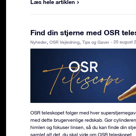
Læs hele artiklen
Find din stjerne med OSR tel
- 20 august 
Nyheder
OSR Vejledning
Tips og Gaver
OSR teleskopet følger med hver superstjernegave
med dette brugervenlige redskab. Gør cylindere
himlen og fokuser linsen, så du kan finde din stje
samlet alt det, du skal vide om OSR teleskopet.