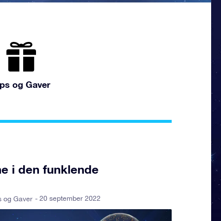
ips og Gaver
ne i den funklende
- 20 september 2022
s og Gaver