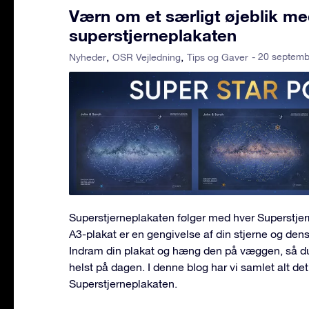
Værn om et særligt øjeblik m
superstjerneplakaten
- 20 septem
Nyheder
OSR Vejledning
Tips og Gaver
Superstjerneplakaten følger med hver Superstje
A3-plakat er en gengivelse af din stjerne og den
Indram din plakat og hæng den på væggen, så d
helst på dagen. I denne blog har vi samlet alt de
Superstjerneplakaten.