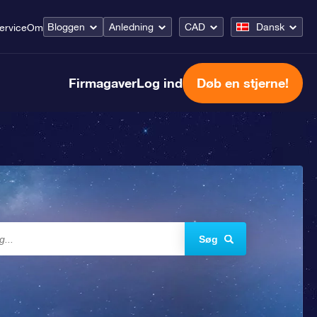
Bloggen
Anledning
CAD
Dansk
ervice
Om
Firmagaver
Log ind
Døb en stjerne!
Søg