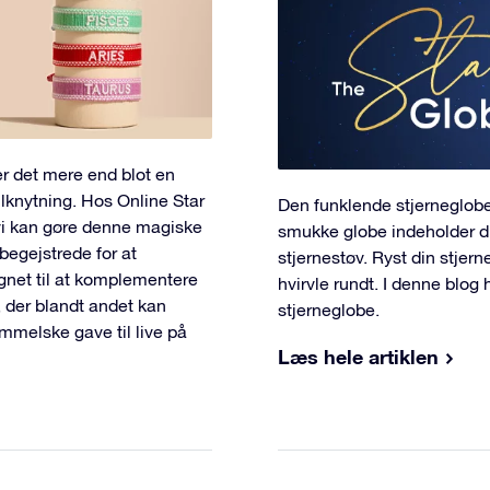
er det mere end blot en
ilknytning. Hos Online Star
Den funklende stjerneglob
å vi kan gøre denne magiske
smukke globe indeholder di
begejstrede for at
stjernestøv. Ryst din stjer
ignet til at komplementere
hvirvle rundt. I denne blog 
 der blandt andet kan
stjerneglobe.
mmelske gave til live på
Læs hele artiklen