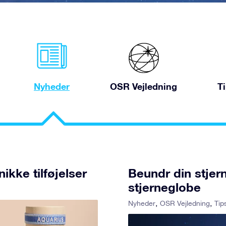
Nyheder
OSR Vejledning
T
kke tilføjelser
Beundr din stjer
stjerneglobe
Nyheder
OSR Vejledning
Tip