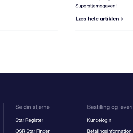
Superstjernegaven!
Læs hele artiklen
Se din stjerne
Bestilling og lever
Star Register
Kundelogin
OSR Star Finder
Betalingsinformation