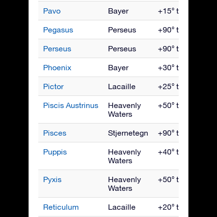
Pavo
Bayer
+15° til -90°
Pegasus
Perseus
+90° til -60°
Perseus
Perseus
+90° til -35°
Phoenix
Bayer
+30° til -90°
Pictor
Lacaille
+25° til -90°
Piscis Austrinus
Heavenly
+50° til -90°
Waters
Pisces
Stjernetegn
+90° til -65°
Puppis
Heavenly
+40° til -90°
Waters
Pyxis
Heavenly
+50° til -90°
Waters
Reticulum
Lacaille
+20° til -90°