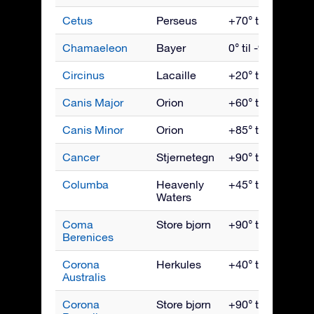
Cetus
Perseus
+70° til -90°
Chamaeleon
Bayer
0° til -90°
Circinus
Lacaille
+20° til -90°
Canis Major
Orion
+60° til -90°
Canis Minor
Orion
+85° til -75°
Cancer
Stjernetegn
+90° til -60°
Columba
Heavenly
+45° til -90°
Waters
Coma
Store bjørn
+90° til -60°
Berenices
Corona
Herkules
+40° til -90°
Australis
Corona
Store bjørn
+90° til -50°