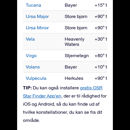
Tucana
Bayer
+15° til -90°
Ursa Major
Store bjørn
+90° til -30°
Ursa Minor
Store bjørn
+90° til -10°
Vela
Heavenly
+30° til -90°
Waters
Virgo
Stjernetegn
+80° til -80°
Volans
Bayer
+10° til -90°
Vulpecula
Herkules
+90° til -55°
TIP:
Du kan også installere
gratis OSR
Star Finder App’en
, der er til rådighed for
iOS og Android, så du kan finde ud af
hvilke konstellationer, du kan se fra dit
område.