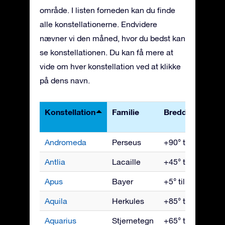
område. I listen forneden kan du finde
alle konstellationerne. Endvidere
nævner vi den måned, hvor du bedst kan
se konstellationen. Du kan få mere at
vide om hver konstellation ved at klikke
på dens navn.
Konstellation
Familie
Breddegrader
Andromeda
Perseus
+90° til -40°
Antlia
Lacaille
+45° til -90°
Apus
Bayer
+5° til -90°
Aquila
Herkules
+85° til -75°
Aquarius
Stjernetegn
+65° til -90°