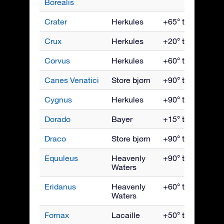
Borealis
Crater
Herkules
+65° til -90°
Crux
Herkules
+20° til -90°
Corvus
Herkules
+60° til -90°
Canes Venatici
Store bjørn
+90° til -40°
Cygnus
Herkules
+90° til -40°
Dorado
Bayer
+15° til -90°
Draco
Store bjørn
+90° til -15°
Equuleus
Heavenly
+90° til -70°
Waters
Eridanus
Heavenly
+60° til -90°
Waters
Fornax
Lacaille
+50° til -90°