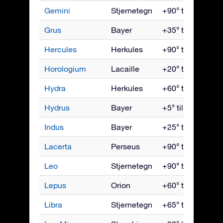
Gemini
Stjernetegn
+90° til -60°
Grus
Bayer
+35° til -90°
Hercules
Herkules
+90° til -50°
Horologium
Lacaille
+20° til -90°
Hydra
Herkules
+60° til -90°
Hydrus
Bayer
+5° til -90°
Indus
Bayer
+25° til -90°
Lacerta
Perseus
+90° til -35°
Leo
Stjernetegn
+90° til -65°
Lepus
Orion
+60° til -90°
Libra
Stjernetegn
+65° til -90°