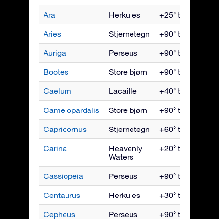
Ara
Herkules
+25° til -90°
Aries
Stjernetegn
+90° til -60°
Auriga
Perseus
+90° til -40°
Bootes
Store bjørn
+90° til -50°
Caelum
Lacaille
+40° til -90°
Camelopardalis
Store bjørn
+90° til -10°
Capricornus
Stjernetegn
+60° til -90°
Carina
Heavenly
+20° til -90°
Waters
Cassiopeia
Perseus
+90° til -20°
Centaurus
Herkules
+30° til -90°
Cepheus
Perseus
+90° til -10°