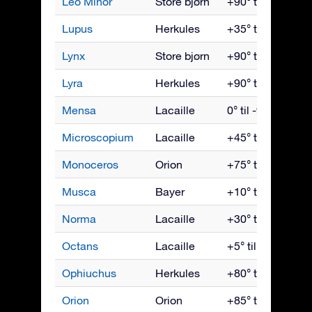
Leo Minor
Store bjørn
+90° til -45°
Lupus
Herkules
+35° til -90°
Lynx
Store bjørn
+90° til -35°
Lyra
Herkules
+90° til -40°
Mensa
Lacaille
0° til -90°
Microscopium
Lacaille
+45° til -90°
Monoceros
Orion
+75° til -85°
Musca
Bayer
+10° til -90°
Norma
Lacaille
+30° til -90°
Octans
Lacaille
+5° til -90°
Ophiuchus
Herkules
+80° til -80°
Orion
Orion
+85° til -75°