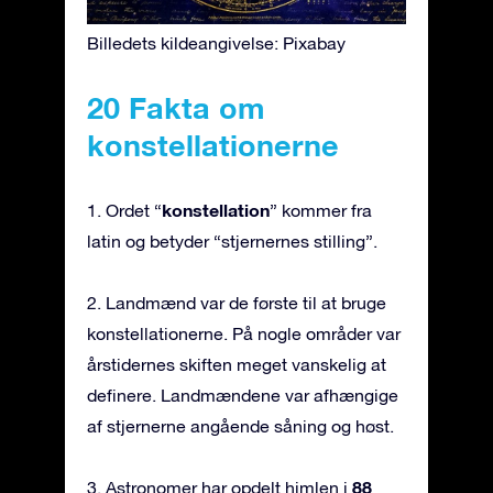
Billedets kildeangivelse: Pixabay
20 Fakta om
konstellationerne
konstellation
1. Ordet “
” kommer fra
latin og betyder “stjernernes stilling”.
2. Landmænd var de første til at bruge
konstellationerne. På nogle områder var
årstidernes skiften meget vanskelig at
definere. Landmændene var afhængige
af stjernerne angående såning og høst.
88
3. Astronomer har opdelt himlen i