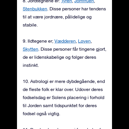
8. Jordtegnene er:
Tyren
,
Jomfruen
,
Stenbukken
. Disse personer har tendens
til at være jordnære, pålidelige og
stabile.
9. Ildtegene er;
Vædderen
,
Løven
,
Skytten
. Disse personer får tingene gjort,
de er lidenskabelige og følger deres
instinkt.
10. Astrologi er mere dybdegående, end
de fleste folk er klar over. Udover deres
fødselsdag er Solens placering i forhold
til Jorden samt tidspunktet for deres
fødsel også vigtig.