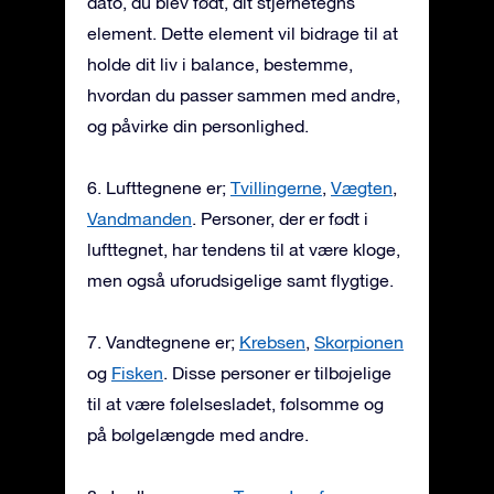
dato, du blev født, dit stjernetegns
element. Dette element vil bidrage til at
holde dit liv i balance, bestemme,
hvordan du passer sammen med andre,
og påvirke din personlighed.
6. Lufttegnene er;
Tvillingerne
,
Vægten
,
Vandmanden
. Personer, der er født i
lufttegnet, har tendens til at være kloge,
men også uforudsigelige samt flygtige.
7. Vandtegnene er;
Krebsen
,
Skorpionen
og
Fisken
. Disse personer er tilbøjelige
til at være følelsesladet, følsomme og
på bølgelængde med andre.