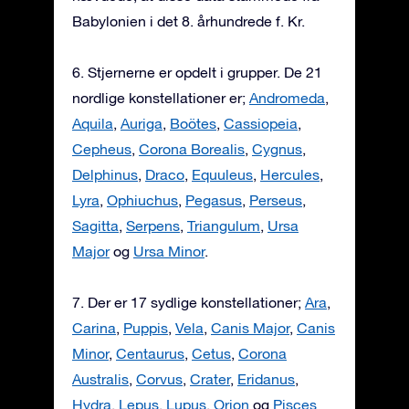
Babylonien i det 8. århundrede f. Kr.
6. Stjernerne er opdelt i grupper. De 21
nordlige konstellationer er;
Andromeda
,
Aquila
,
Auriga
,
Boötes
,
Cassiopeia
,
Cepheus
,
Corona Borealis
,
Cygnus
,
Delphinus
,
Draco
,
Equuleus
,
Hercules
,
Lyra
,
Ophiuchus
,
Pegasus
,
Perseus
,
Sagitta
,
Serpens
,
Triangulum
,
Ursa
Major
og
Ursa Minor
.
7. Der er 17 sydlige konstellationer;
Ara
,
Carina
,
Puppis
,
Vela
,
Canis Major
,
Canis
Minor
,
Centaurus
,
Cetus
,
Corona
Australis
,
Corvus
,
Crater
,
Eridanus
,
Hydra
,
Lepus
,
Lupus
,
Orion
og
Pisces