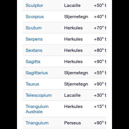
Sculptor
Lacaille
+50° til -90°
Scorpius
Stjernetegn
+40° til -90°
Scutum
Herkules
+70° til -90°
Serpens
Herkules
+80° til -80°
Sextans
Herkules
+80° til -80°
Sagitta
Herkules
+90° til -70°
Sagittarius
Stjernetegn
+55° til -90°
Taurus
Stjernetegn
+90° til -65°
Telescopium
Lacaille
+30° til -90°
Triangulum
Herkules
+15° til -90°
Australe
Triangulum
Perseus
+90° til -50°