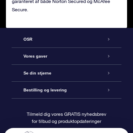
garanteret af både Norton Secured og McAfee
Secure.
OSR
Kundeservice
Vores gaver
Kontakt os
Online Stjernegave
Se din stjerne
Bloggen
OSR Gavepakke
Star Register
Bestilling og levering
Oftest stillede spørgsmål
Superstjernegave
OSR Star Finder Appen
Kundelogin
Tilmeld dig vores GRATIS nyhedsbrev
for tilbud og produktopdateringer
Anmeldelser
OSR Gavekortet
Personliggjort Stjerneside
Betalingsinformation