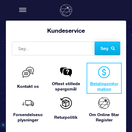
Kundeservice
Søg
Oftest stillede
Betalingsinfor
Kontakt os
spørgsmål
mation
Forsendelseso
Om Online Star
Returpolitik
plysninger
Register