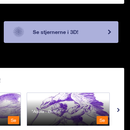
Se stjernerne i 3D!
!
Aquila - Ørnen
Aqu
Se
Se