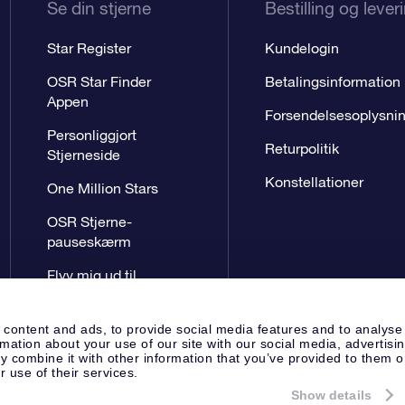
Se din stjerne
Bestilling og lever
Star Register
Kundelogin
OSR Star Finder
Betalingsinformation
Appen
Forsendelsesoplysni
Personliggjort
Returpolitik
Stjerneside
Konstellationer
One Million Stars
OSR Stjerne-
pauseskærm
Flyv mig ud til
stjernerne VR-App
 content and ads, to provide social media features and to analyse
rmation about your use of our site with our social media, advertisi
 combine it with other information that you’ve provided to them o
r use of their services.
Show details
Presseside
Beskyttelse af perso
Apeldoorn, The Netherlands