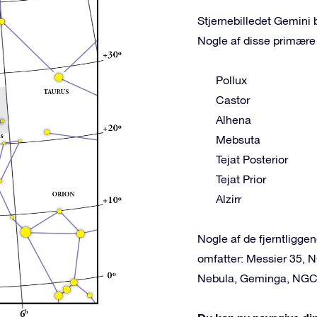
Stjernebilledet Gemini b
Nogle af disse primære 
Pollux
Castor
Alhena
Mebsuta
Tejat Posterior
Tejat Prior
Alzirr
Nogle af de fjerntligg
omfatter: Messier 35, 
Nebula, Geminga, NGC