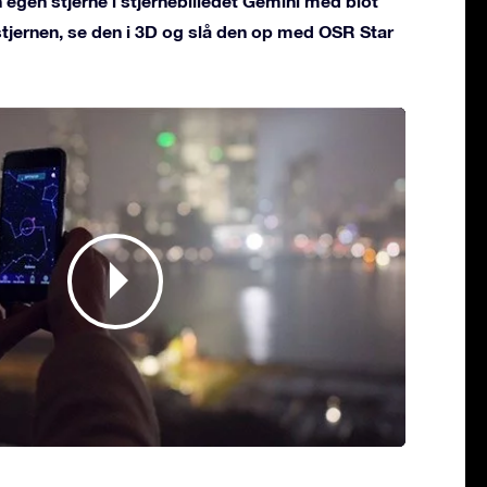
 egen stjerne i stjernebilledet Gemini med blot
 stjernen, se den i 3D og slå den op med OSR Star