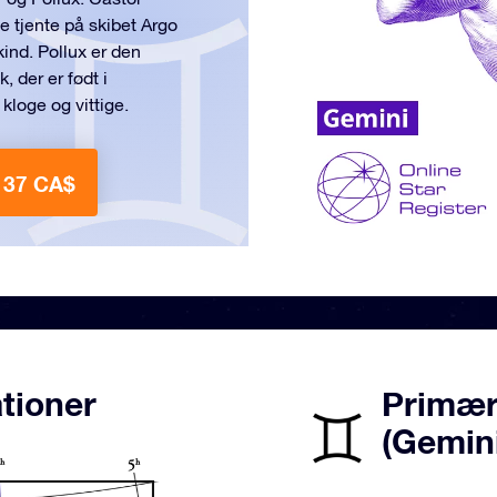
ne tjente på skibet Argo
nd. Pollux er den
, der er født i
 kloge og vittige.
 37 CA$
tioner
Primære
(Gemin