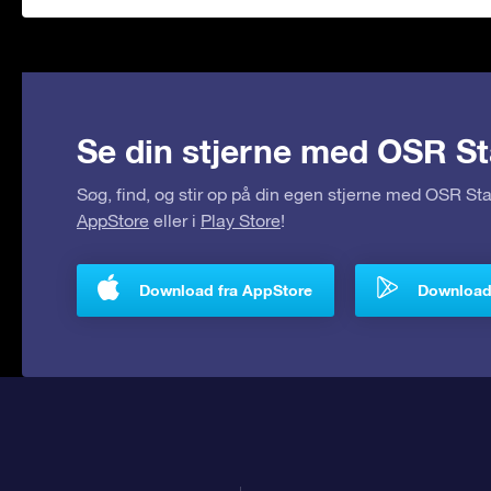
Se din stjerne med OSR St
Søg, find, og stir op på din egen stjerne med OSR S
AppStore
eller i
Play Store
!
Download fra AppStore
Download 