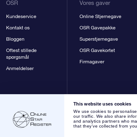
OSR
Vores gaver
Kundeservice
Online Stjernegave
Kontakt os
OSR Gavepakke
Bloggen
Superstjernegave
Oftest stillede
OSR Gavekortet
spørgsmål
Firmagaver
Anmeldelser
This website uses cookies
We use cookies to personalise
our traffic. We also share info
and analytics partners who may
that they’ve collected from you
Online Star Register BV
- Laan van de Maagd 83, 7324 BT 