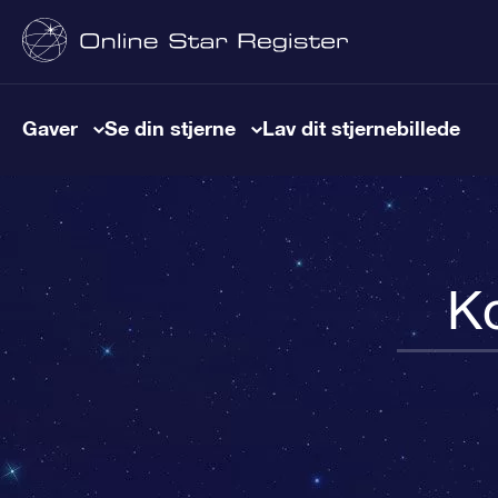
Gaver
Se din stjerne
Lav dit stjernebillede
Ko