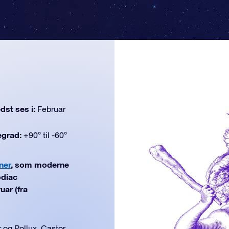
dst ses i:
Februar
egrad:
+90° til -60°
ner
, som moderne
odiac
uar (fra
 og Pollux. Castor