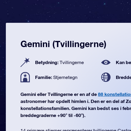
Gemini (Tvillingerne)
Betydning:
Kan be
Tvillingerne
Familie:
Bredd
Stjernetegn
Gemini eller Tvillingerne er en af de
88 konstellatio
astronomer har opdelt himlen i. Den er en del af Z
konstellationsfamilien. Gemini kan bedst ses i febr
breddegraderne +90° til -60°).
14 primære stjerner repræsenterer tvillingerne Castor