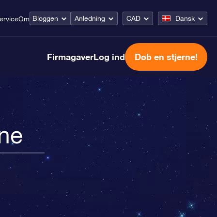
Bloggen
Anledning
CAD
Dansk
ervice
Om
Firmagaver
Log ind
Døb en stjerne!
rne