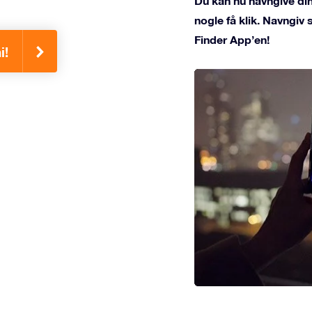
Du kan nu navngive din
nogle få klik. Navngiv
Finder App’en!
i!