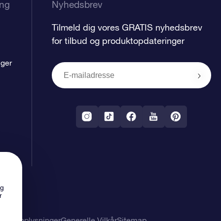
ing
Nyhedsbrev
Tilmeld dig vores GRATIS nyhedsbrev
for tilbud og produktopdateringer
nger
ng
r
nlige oplysninger
Generelle Vilkår
Sitemap