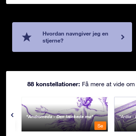
Hvordan navngiver jeg en
stjerne?
88 konstellationer:
Få mere at vide om 
Andromeda - Den lænkede mø
Antlia 
Se
Se