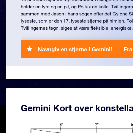
holder en lyre og en pil, og Pollux en kølle. Tvillinger
sammen med Jason i hans søgen efter det Gyldne Ski
lyseste, som er den 17. lyseste stjerne på himlen. Folk
Tvillingernes tegn, siges at være fleksible, energiske,
Navngiv en stjerne i Gemini!
Fra
Gemini Kort over konstella