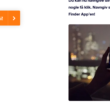
Du kan nu navngive din
nogle få klik. Navngiv
Finder App’en!
i!