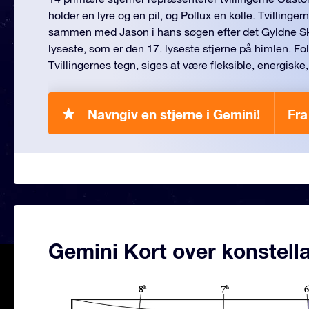
holder en lyre og en pil, og Pollux en kølle. Tvillinger
sammen med Jason i hans søgen efter det Gyldne Ski
lyseste, som er den 17. lyseste stjerne på himlen. Folk
Tvillingernes tegn, siges at være fleksible, energiske,
Navngiv en stjerne i Gemini!
Fra
Gemini Kort over konstella