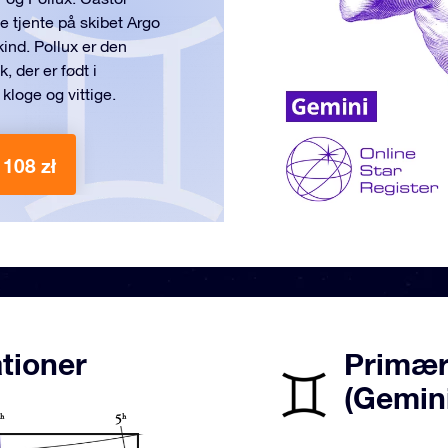
ne tjente på skibet Argo
nd. Pollux er den
, der er født i
 kloge og vittige.
 108 zł
tioner
Primære
(Gemin