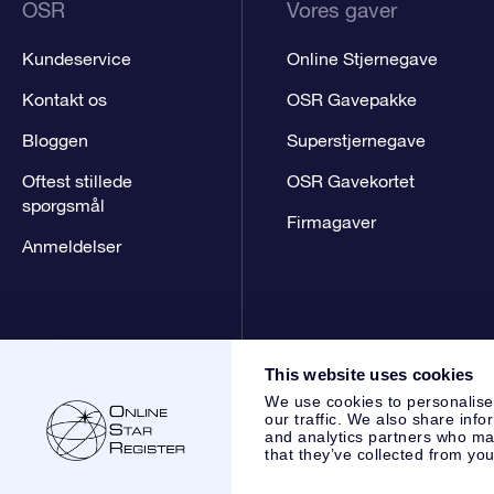
OSR
Vores gaver
Kundeservice
Online Stjernegave
Kontakt os
OSR Gavepakke
Bloggen
Superstjernegave
Oftest stillede
OSR Gavekortet
spørgsmål
Firmagaver
Anmeldelser
This website uses cookies
We use cookies to personalise
our traffic. We also share info
and analytics partners who may
that they’ve collected from you
Online Star Register BV
- Laan van de Maagd 83, 7324 BT 