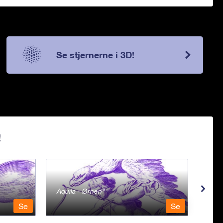
Se stjernerne i 3D!
!
Aquila - Ørnen
Aqu
Se
Se