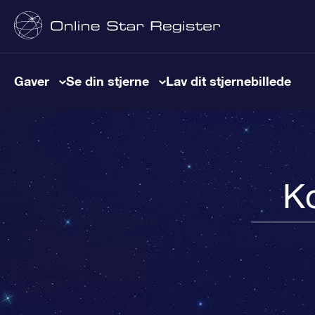
Gaver
Se din stjerne
Lav dit stjernebillede
Ko