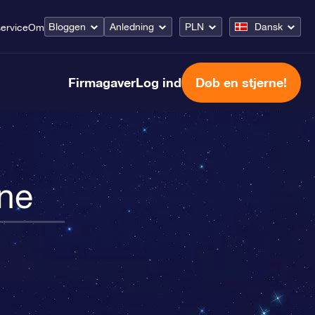
Bloggen
Anledning
PLN
Dansk
ervice
Om
Firmagaver
Log ind
Døb en stjerne!
rne