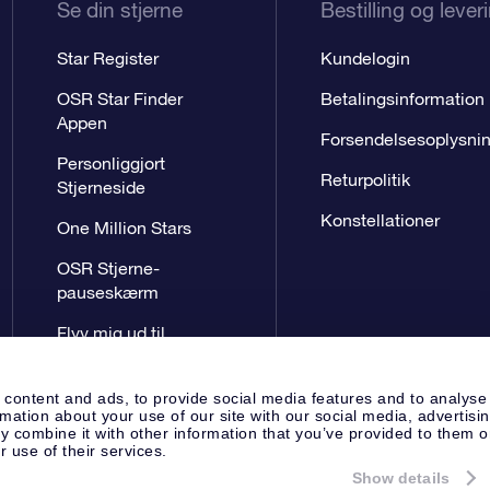
Se din stjerne
Bestilling og lever
Star Register
Kundelogin
OSR Star Finder
Betalingsinformation
Appen
Forsendelsesoplysni
Personliggjort
Returpolitik
Stjerneside
Konstellationer
One Million Stars
OSR Stjerne-
pauseskærm
Flyv mig ud til
stjernerne VR-App
 content and ads, to provide social media features and to analyse
rmation about your use of our site with our social media, advertisi
 combine it with other information that you’ve provided to them o
r use of their services.
Show details
Presseside
Beskyttelse af perso
Apeldoorn, The Netherlands