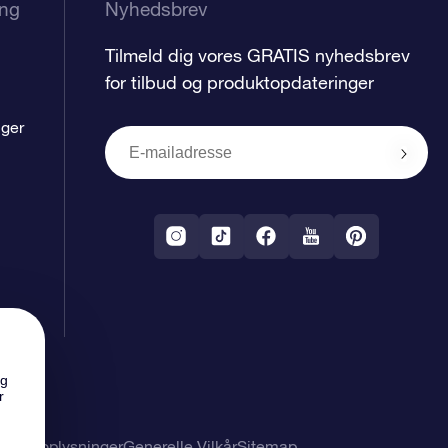
ing
Nyhedsbrev
Tilmeld dig vores GRATIS nyhedsbrev
for tilbud og produktopdateringer
nger
ng
r
nlige oplysninger
Generelle Vilkår
Sitemap