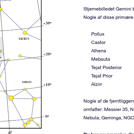
Stjernebilledet Gemini b
Nogle af disse primære 
Pollux
Castor
Alhena
Mebsuta
Tejat Posterior
Tejat Prior
Alzirr
Nogle af de fjerntligg
omfatter: Messier 35, 
Nebula, Geminga, NGC