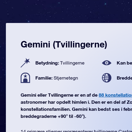
Gemini (Tvillingerne)
Betydning:
Kan be
Tvillingerne
Familie:
Bredd
Stjernetegn
Gemini eller Tvillingerne er en af de
88 konstellatio
astronomer har opdelt himlen i. Den er en del af Z
konstellationsfamilien. Gemini kan bedst ses i febr
breddegraderne +90° til -60°).
14 primære stjerner repræsenterer tvillingerne Castor