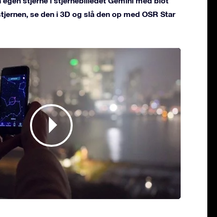
 egen stjerne i stjernebilledet Gemini med blot
 stjernen, se den i 3D og slå den op med OSR Star