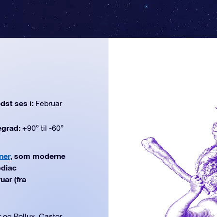
dst ses i:
Februar
egrad:
+90° til -60°
ner
, som moderne
odiac
uar (fra
 og Pollux. Castor