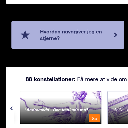
Hvordan navngiver jeg en
stjerne?
88 konstellationer:
Få mere at vide om 
Andromeda - Den lænkede mø
Antlia 
Se
Se