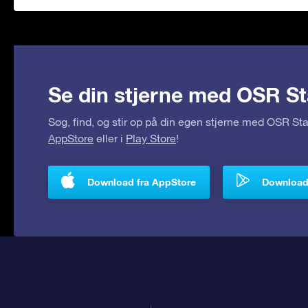
Se din stjerne med OSR St
Søg, find, og stir op på din egen stjerne med OSR S
AppStore
eller i
Play Store
!
Download fra AppStore
Download 