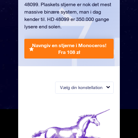
48099. Plaskets stjerne er nok det mest
massive binære system, man i dag
kender til. HD 48099 er 350.000 gange
lysere end solen.
Navngiv en stjerne i Monoceros!
Fra 108 zł
Vælg din konstellation