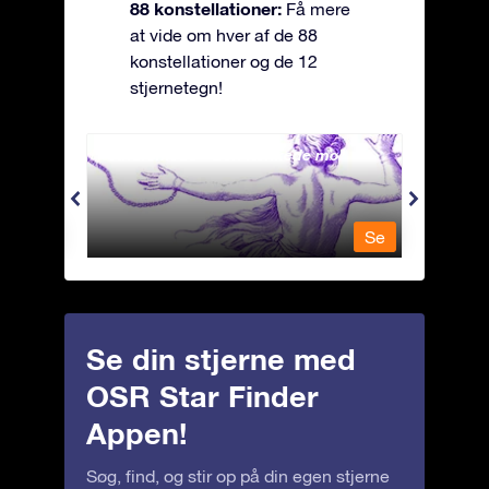
88 konstellationer:
Få mere
at vide om hver af de 88
konstellationer og de 12
stjernetegn!
Andromeda - Den lænkede mø
Antli
Se
Se
Se din stjerne med
OSR Star Finder
Appen!
Søg, find, og stir op på din egen stjerne