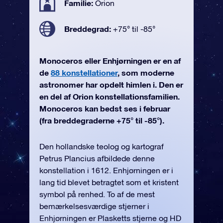
Familie:
Orion
Breddegrad:
+75° til -85°
Monoceros eller Enhjørningen er en af
de
88 konstellationer
, som moderne
astronomer har opdelt himlen i. Den er
en del af Orion konstellationsfamilien.
Monoceros kan bedst ses i februar
(fra breddegraderne +75° til -85°).
Den hollandske teolog og kartograf
Petrus Plancius afbildede denne
konstellation i 1612. Enhjørningen er i
lang tid blevet betragtet som et kristent
symbol på renhed. To af de mest
bemærkelsesværdige stjerner i
Enhjørningen er Plasketts stjerne og HD