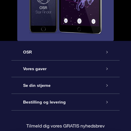
OSR
Kundeservice
Vores gaver
Kontakt os
Online Stjernegave
Se din stjerne
Bloggen
OSR Gavepakke
Star Register
Bestilling og levering
Oftest stillede spørgsmål
Superstjernegave
OSR Star Finder Appen
Kundelogin
Tilmeld dig vores GRATIS nyhedsbrev