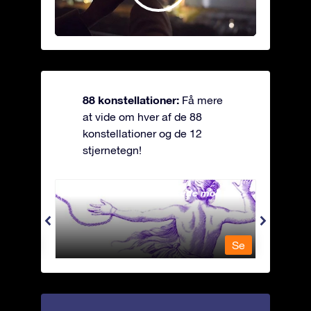
88 konstellationer:
Få mere
at vide om hver af de 88
konstellationer og de 12
stjernetegn!
Andromeda - Den lænkede mø
Antli
Se
Se