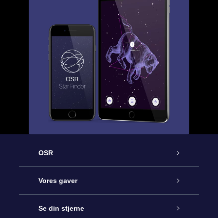
OSR
Kundeservice
Vores gaver
Kontakt os
Online Stjernegave
Se din stjerne