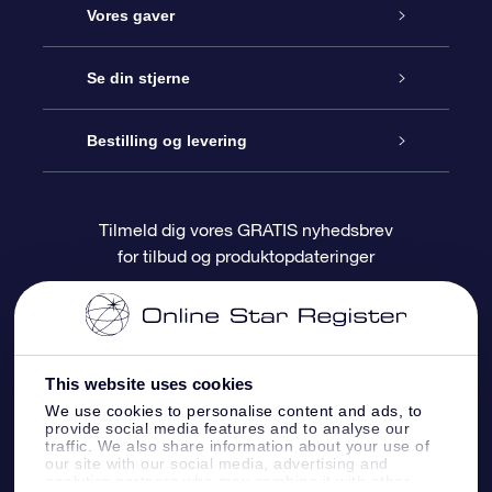
Kundeservice
Vores gaver
Kontakt os
Online Stjernegave
Se din stjerne
Bloggen
OSR Gavepakke
Star Register
Bestilling og levering
Oftest stillede spørgsmål
Superstjernegave
OSR Star Finder Appen
Kundelogin
Tilmeld dig vores GRATIS nyhedsbrev
for tilbud og produktopdateringer
Anmeldelser
OSR Gavekortet
Personliggjort Stjerneside
Betalingsinformation
Firmagaver
One Million Stars
Forsendelsesoplysninger
This website uses cookies
OSR Stjerne-pauseskærm
Returpolitik
We use cookies to personalise content and ads, to
provide social media features and to analyse our
traffic. We also share information about your use of
Flyv mig ud til stjernerne VR-App
Konstellationer
our site with our social media, advertising and
analytics partners who may combine it with other