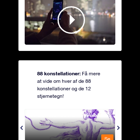
88 konstellationer:
Få mere
at vide om hver af de 88
konstellationer og de 12
stjernetegn!
Andromeda - Den lænkede mø
Antli
Se
Se