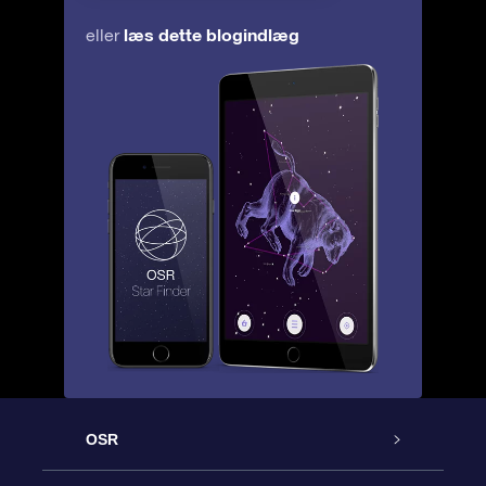
læs dette blogindlæg
eller
OSR