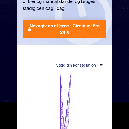
cirkler og måle afstande, og bruges
stadig den dag i dag.
Navngiv en stjerne i Circinus!
Fra
24 €
Vælg din konstellation