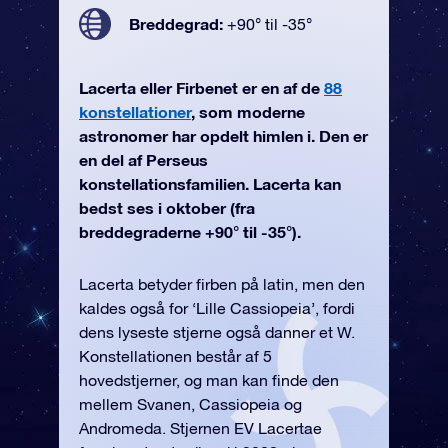
Breddegrad:
+90° til -35°
Lacerta eller Firbenet er en af de
88
konstellationer
, som moderne
astronomer har opdelt himlen i. Den er
en del af Perseus
konstellationsfamilien. Lacerta kan
bedst ses i oktober (fra
breddegraderne +90° til -35°).
Lacerta betyder firben på latin, men den
kaldes også for ‘Lille Cassiopeia’, fordi
dens lyseste stjerne også danner et W.
Konstellationen består af 5
hovedstjerner, og man kan finde den
mellem Svanen, Cassiopeia og
Andromeda. Stjernen EV Lacertae