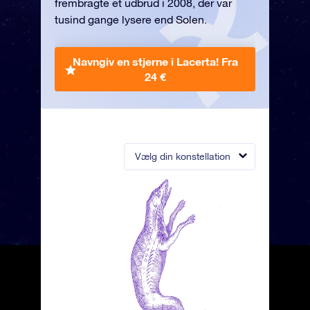
frembragte et udbrud i 2008, der var
tusind gange lysere end Solen.
Navngiv en stjerne i Lacerta!
Fra
24 €
Vælg din konstellation