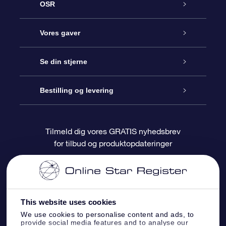
OSR
Kundeservice
Vores gaver
Kontakt os
Online Stjernegave
Se din stjerne
Bloggen
OSR Gavepakke
Star Register
Bestilling og levering
Oftest stillede spørgsmål
Superstjernegave
OSR Star Finder Appen
Kundelogin
Tilmeld dig vores GRATIS nyhedsbrev
for tilbud og produktopdateringer
Anmeldelser
OSR Gavekortet
Personliggjort Stjerneside
Betalingsinformation
Firmagaver
One Million Stars
Forsendelsesoplysninger
This website uses cookies
OSR Stjerne-pauseskærm
Returpolitik
We use cookies to personalise content and ads, to
provide social media features and to analyse our