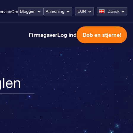
Bloggen
Anledning
EUR
Dansk
ervice
Om
Firmagaver
Log ind
Døb en stjerne!
glen