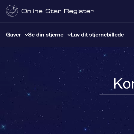
Gaver
Se din stjerne
Lav dit stjernebillede
Kon