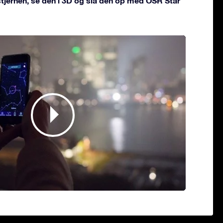
 stjernen, se den i 3D og slå den op med OSR Star