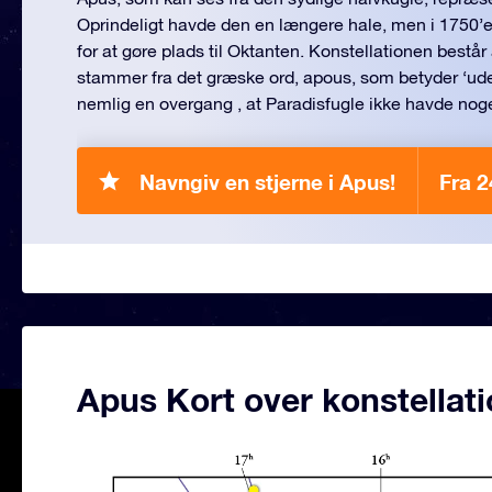
Oprindeligt havde den en længere hale, men i 1750’
for at gøre plads til Oktanten. Konstellationen består 
stammer fra det græske ord, apous, som betyder ‘ude
nemlig en overgang , at Paradisfugle ikke havde nog
Navngiv en stjerne i Apus!
Fra 2
Apus Kort over konstellat