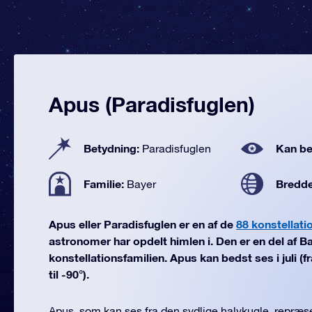
Apus (Paradisfuglen)
Betydning:
Kan be
Paradisfuglen
Familie:
Bredd
Bayer
Apus eller Paradisfuglen er en af de
88 konstellati
astronomer har opdelt himlen i. Den er en del af B
konstellationsfamilien. Apus kan bedst ses i juli (
til -90°).
Apus, som kan ses fra den sydlige halvkugle, repræs