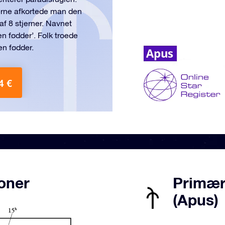
erne afkortede man den
af 8 stjerner. Navnet
n fødder’. Folk troede
en fødder.
4 €
ioner
Primære
(Apus)