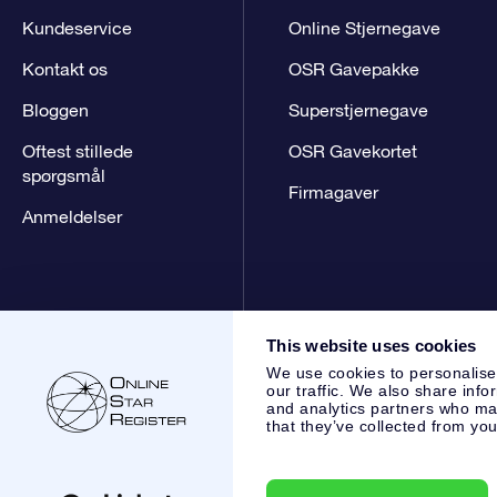
Kundeservice
Online Stjernegave
Kontakt os
OSR Gavepakke
Bloggen
Superstjernegave
Oftest stillede
OSR Gavekortet
spørgsmål
Firmagaver
Anmeldelser
This website uses cookies
We use cookies to personalise
our traffic. We also share info
and analytics partners who may
that they’ve collected from you
Online Star Register BV
- Laan van de Maagd 83, 7324 BT 