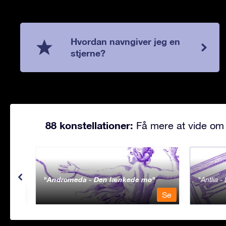
Hvordan navngiver jeg en
stjerne?
88 konstellationer:
Få mere at vide om 
Andromeda - Den lænkede mø
Antlia 
Se
Se