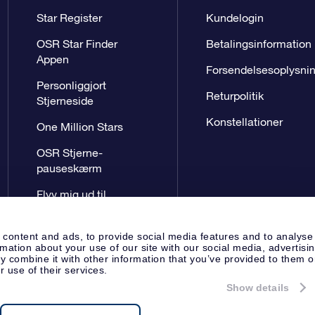
Star Register
Kundelogin
OSR Star Finder
Betalingsinformation
Appen
Forsendelsesoplysni
Personliggjort
Returpolitik
Stjerneside
Konstellationer
One Million Stars
OSR Stjerne-
pauseskærm
Flyv mig ud til
stjernerne VR-App
 content and ads, to provide social media features and to analyse
rmation about your use of our site with our social media, advertisi
 combine it with other information that you’ve provided to them o
r use of their services.
Show details
Presseside
Beskyttelse af perso
Apeldoorn, The Netherlands