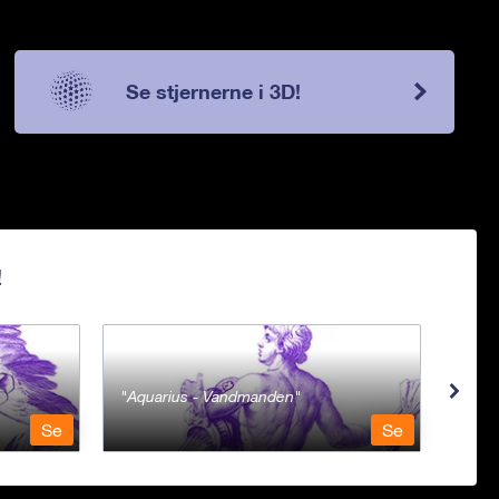
Se stjernerne i 3D!
!
Aquarius - Vandmanden
Ara 
Se
Se