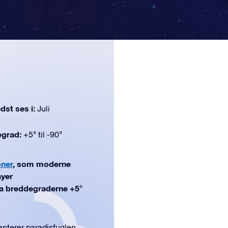
dst ses i:
Juli
egrad:
+5° til -90°
oner
, som moderne
ayer
fra breddegraderne +5°
enterer paradisfuglen.