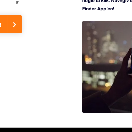
nogle få klik. Navngiv
Finder App’en!
!