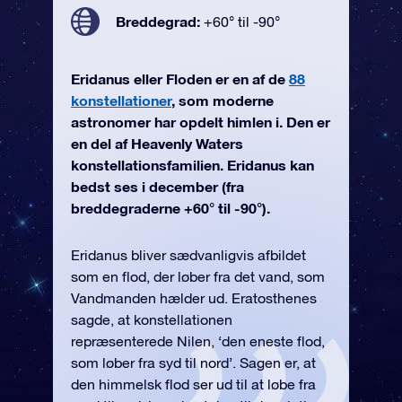
Breddegrad:
+60° til -90°
Eridanus eller Floden er en af de
88
konstellationer
, som moderne
astronomer har opdelt himlen i. Den er
en del af Heavenly Waters
konstellationsfamilien. Eridanus kan
bedst ses i december (fra
breddegraderne +60° til -90°).
Eridanus bliver sædvanligvis afbildet
som en flod, der løber fra det vand, som
Vandmanden hælder ud. Eratosthenes
sagde, at konstellationen
repræsenterede Nilen, ‘den eneste flod,
som løber fra syd til nord’. Sagen er, at
den himmelsk flod ser ud til at løbe fra