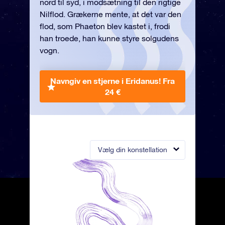
nord til syd, i modsætning til den rigtige
Nilflod. Grækerne mente, at det var den
flod, som Phaeton blev kastet i, frodi
han troede, han kunne styre solgudens
vogn.
Navngiv en stjerne i Eridanus!
Fra
24 €
Vælg din konstellation