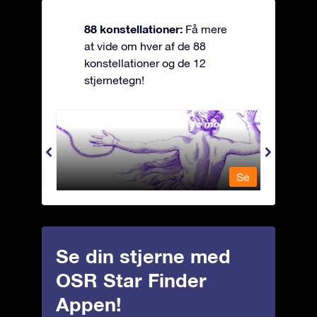
88 konstellationer:
Få mere
at vide om hver af de 88
konstellationer og de 12
stjernetegn!
Andromeda - Den lænkede mø
Antli
Se
Se
Se din stjerne med
OSR Star Finder
Appen!