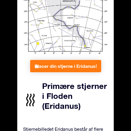
Placer din stjerne i Eridanus!
Primære stjerner
i Floden
(Eridanus)
Stjernebilledet Eridanus består af flere