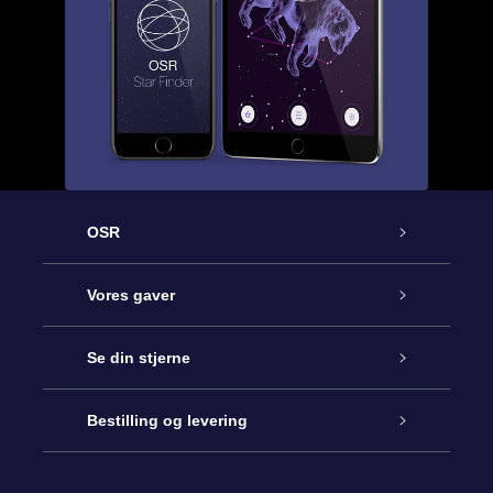
OSR
Kundeservice
Vores gaver
Kontakt os
Online Stjernegave
Se din stjerne
Bloggen
OSR Gavepakke
Star Register
Bestilling og levering
Oftest stillede spørgsmål
Superstjernegave
OSR Star Finder Appen
Kundelogin