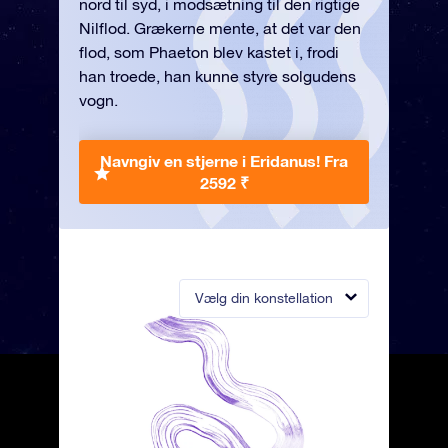
nord til syd, i modsætning til den rigtige
Nilflod. Grækerne mente, at det var den
flod, som Phaeton blev kastet i, frodi
han troede, han kunne styre solgudens
vogn.
Navngiv en stjerne i Eridanus!
Fra
2592 ₹
Vælg din konstellation