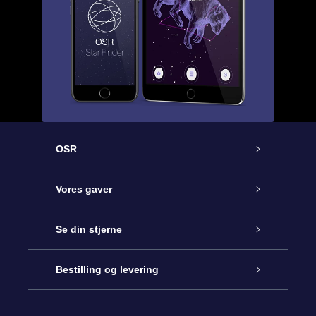
OSR
Kundeservice
Vores gaver
Kontakt os
Online Stjernegave
Se din stjerne
Bloggen
OSR Gavepakke
Star Register
Bestilling og levering
Oftest stillede spørgsmål
Superstjernegave
OSR Star Finder Appen
Kundelogin