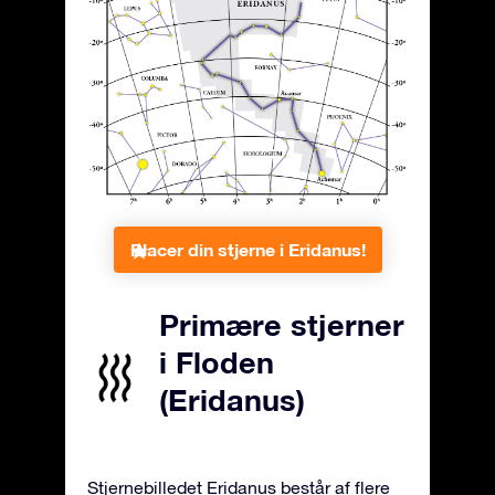
Placer din stjerne i Eridanus!
Primære stjerner
i Floden
(Eridanus)
Stjernebilledet Eridanus består af flere