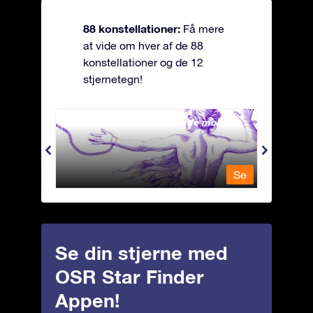
88 konstellationer:
Få mere
at vide om hver af de 88
konstellationer og de 12
stjernetegn!
Andromeda - Den lænkede mø
Antli
Se
Se
Se din stjerne med
OSR Star Finder
Appen!