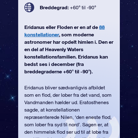
Breddegrad:
+60° til -90°
Eridanus eller Floden er en af de
88
konstellationer
, som moderne
astronomer har opdelt himlen i. Den er
en del af Heavenly Waters
konstellationsfamilien. Eridanus kan
bedst ses i december (fra
breddegraderne +60° til -90°).
Eridanus bliver sædvanligvis afbildet
som en flod, der løber fra det vand, som
Vandmanden hælder ud. Eratosthenes
sagde, at konstellationen
repræsenterede Nilen, ‘den eneste flod,
som løber fra syd til nord’. Sagen er, at
den himmelsk flod ser ud til at løbe fra