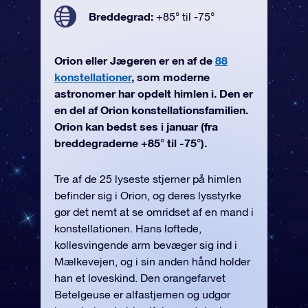
Breddegrad:
+85° til -75°
Orion eller Jægeren er en af de
88
konstellationer
, som moderne
astronomer har opdelt himlen i. Den er
en del af Orion konstellationsfamilien.
Orion kan bedst ses i januar (fra
breddegraderne +85° til -75°).
Tre af de 25 lyseste stjerner på himlen
befinder sig i Orion, og deres lysstyrke
gør det nemt at se omridset af en mand i
konstellationen. Hans løftede,
køllesvingende arm bevæger sig ind i
Mælkevejen, og i sin anden hånd holder
han et løveskind. Den orangefarvet
Betelgeuse er alfastjernen og udgør