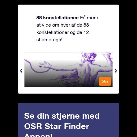
88 konstellationer:
Få mere
at vide om hver af de 88
konstellationer og de 12
stjernetegn!
Andromeda - Den lænkede mø
Antli
Se
Se
Se din stjerne med
OSR Star Finder
Appen!