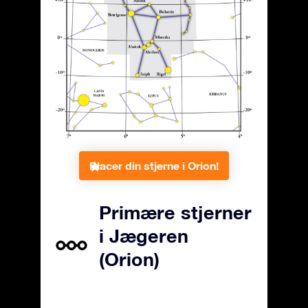
Placer din stjerne i Orion!
Primære stjerner
i Jægeren
(Orion)