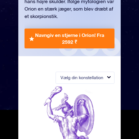
hans højre skulder. Ifølge mytologien var
Orion en stærk jæger, som blev dræbt af
et skorpionstik.
Navngiv en stjerne i Orion!
Fra
2592 ₹
Vælg din konstellation