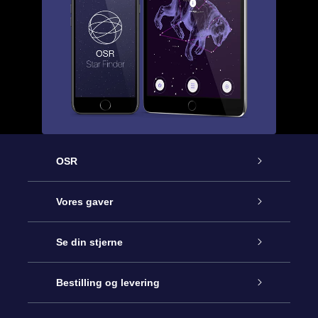
OSR
Kundeservice
Vores gaver
Kontakt os
Online Stjernegave
Se din stjerne
Bloggen
OSR Gavepakke
Star Register
Bestilling og levering