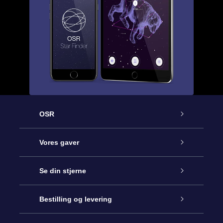
OSR
Kundeservice
Vores gaver
Kontakt os
Online Stjernegave
Se din stjerne
Bloggen
OSR Gavepakke
Star Register
Bestilling og levering