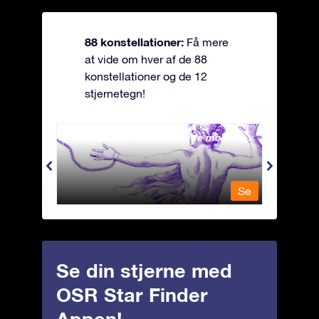
88 konstellationer:
Få mere
at vide om hver af de 88
konstellationer og de 12
stjernetegn!
Andromeda - Den lænkede mø
Antli
Se
Se
Se din stjerne med
OSR Star Finder
Appen!