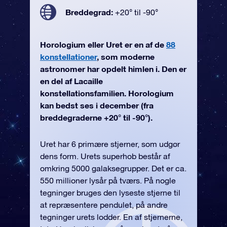
Breddegrad:
+20° til -90°
Horologium eller Uret er en af de
88
konstellationer
, som moderne
astronomer har opdelt himlen i. Den er
en del af Lacaille
konstellationsfamilien. Horologium
kan bedst ses i december (fra
breddegraderne +20° til -90°).
Uret har 6 primære stjerner, som udgør
dens form. Urets superhob består af
omkring 5000 galaksegrupper. Det er ca.
550 millioner lysår på tværs. På nogle
tegninger bruges den lyseste stjerne til
at repræsentere pendulet, på andre
tegninger urets lodder. En af stjernerne,