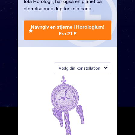
Iota Horologii, har også en planet på
størrelse med Jupiter i sin bane.
Navngiv en stjerne i Horologium!
Fra 21 £
Vælg din konstellation