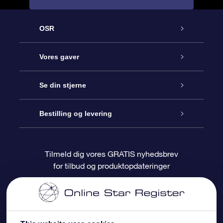
OSR
Kundeservice
Vores gaver
Kontakt os
Online Stjernegave
Se din stjerne
Bloggen
OSR Gavepakke
Star Register
Bestilling og levering
Oftest stillede spørgsmål
Superstjernegave
OSR Star Finder Appen
Kundelogin
Tilmeld dig vores GRATIS nyhedsbrev
for tilbud og produktopdateringer
Anmeldelser
OSR Gavekortet
Personliggjort Stjerneside
Betalingsinformation
Firmagaver
One Million Stars
Forsendelsesoplysninger