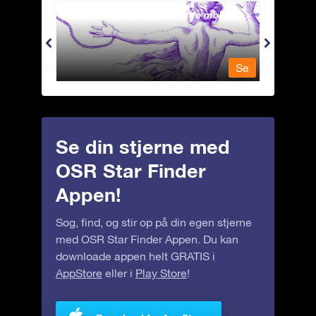
Andromeda - Den lænkede mø
Antli
Se
Se
Se din stjerne med
OSR Star Finder
Appen!
Søg, find, og stir op på din egen stjerne
med OSR Star Finder Appen. Du kan
downloade appen helt GRATIS i
AppStore
eller i
Play Store
!