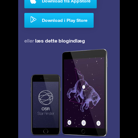
Download fra AppStore
Download i Play Store
læs dette blogindlæg
eller