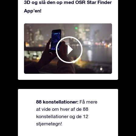
3D og slå den op med OSR Star Finder
App’en!
88 konstellationer:
Få mere
at vide om hver af de 88
konstellationer og de 12
stjernetegn!