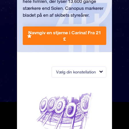
hele himlen, der lyser 13.600 gange
stærkere end Solen. Canopus markerer
bladet på en af skibets styreårer.
Navngiv en stjerne i Carina!
Fra 21
£
Vælg din konstellation