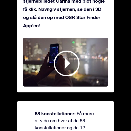
stjernebilledet Carina med blot nogle
få klik. Navngiv stjernen, se den i 3D
og slå den op med OSR Star Finder
App’en!
88 konstellationer:
Få mere
at vide om hver af de 88
konstellationer og de 12