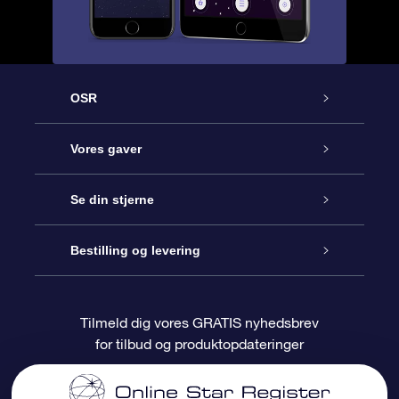
OSR
Kundeservice
Vores gaver
Kontakt os
Online Stjernegave
Se din stjerne
Bloggen
OSR Gavepakke
Star Register
Bestilling og levering
Oftest stillede spørgsmål
Superstjernegave
OSR Star Finder Appen
Kundelogin
Tilmeld dig vores GRATIS nyhedsbrev
for tilbud og produktopdateringer
Anmeldelser
OSR Gavekortet
Personliggjort Stjerneside
Betalingsinformation
Firmagaver