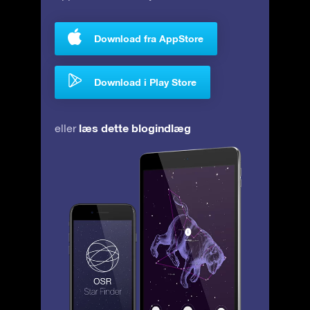
Download fra AppStore
Download i Play Store
læs dette blogindlæg
eller