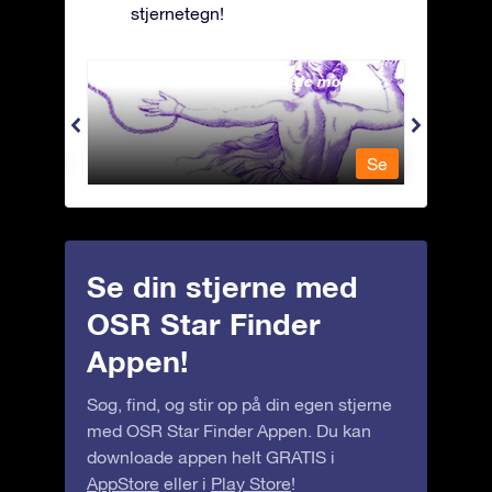
stjernetegn!
Andromeda - Den lænkede mø
Antli
Se
Se
Se din stjerne med
OSR Star Finder
Appen!
Søg, find, og stir op på din egen stjerne
med OSR Star Finder Appen. Du kan
downloade appen helt GRATIS i
AppStore
eller i
Play Store
!