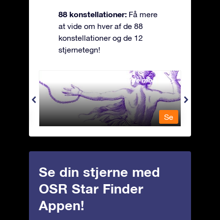
88 konstellationer:
Få mere
at vide om hver af de 88
konstellationer og de 12
stjernetegn!
Andromeda - Den lænkede mø
Antli
Se
Se
Se din stjerne med
OSR Star Finder
Appen!