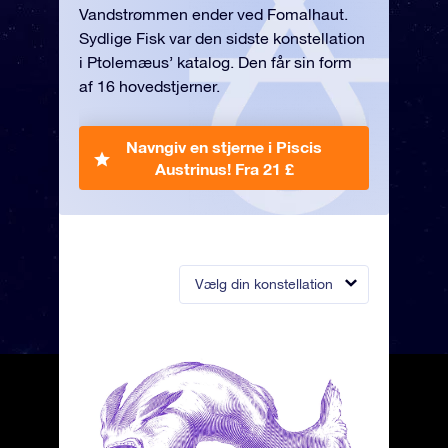
Vandstrømmen ender ved Fomalhaut.
Sydlige Fisk var den sidste konstellation
i Ptolemæus’ katalog. Den får sin form
af 16 hovedstjerner.
Navngiv en stjerne i Piscis
Austrinus!
Fra 21 £
Vælg din konstellation