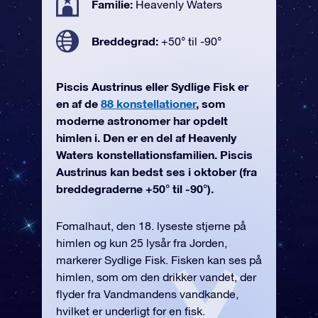
Familie:
Heavenly Waters
Breddegrad:
+50° til -90°
Piscis Austrinus eller Sydlige Fisk er
en af de
88 konstellationer
, som
moderne astronomer har opdelt
himlen i. Den er en del af Heavenly
Waters konstellationsfamilien. Piscis
Austrinus kan bedst ses i oktober (fra
breddegraderne +50° til -90°).
Fomalhaut, den 18. lyseste stjerne på
himlen og kun 25 lysår fra Jorden,
markerer Sydlige Fisk. Fisken kan ses på
himlen, som om den drikker vandet, der
flyder fra Vandmandens vandkande,
hvilket er underligt for en fisk.