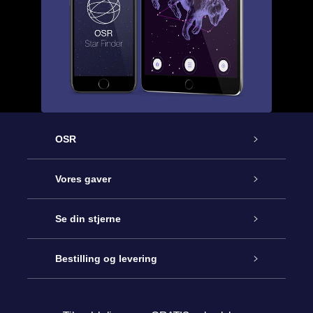
OSR
Kundeservice
Vores gaver
Kontakt os
Online Stjernegave
Se din stjerne
Bloggen
OSR Gavepakke
Star Register
Bestilling og levering
Oftest stillede spørgsmål
Superstjernegave
OSR Star Finder Appen
Kundelogin