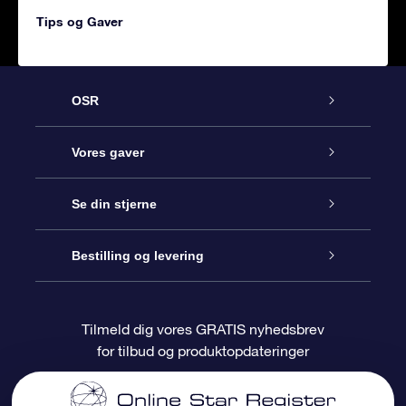
Tips og Gaver
OSR
Kundeservice
Vores gaver
Kontakt os
Online Stjernegave
Se din stjerne
Bloggen
OSR Gavepakke
Star Register
Bestilling og levering
Oftest stillede spørgsmål
Superstjernegave
OSR Star Finder Appen
Kundelogin
Tilmeld dig vores GRATIS nyhedsbrev
for tilbud og produktopdateringer
Anmeldelser
OSR Gavekortet
Personliggjort Stjerneside
Betalingsinformation
Firmagaver