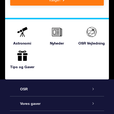
Astronomi
Nyheder
OSR Vejledning
Tips og Gaver
OSR
Kundeservice
Vores gaver