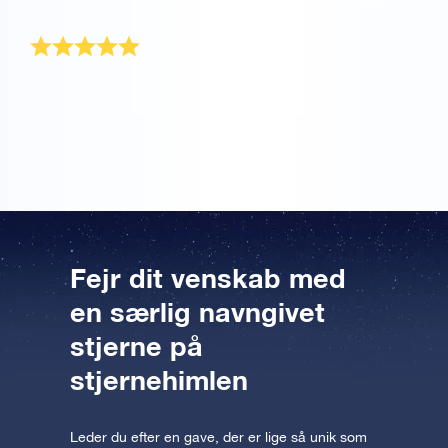
ven!
Perfekt fejring af venskab
Jeg elsker min bedste ven helt op til stjernerne og
tilbage igen! Derfor tænkte jeg, at det er den perfekte
gave til at fejre vores venskab.
Fejr dit venskab med
en særlig navngivet
stjerne på
stjernehimlen
Leder du efter en gave, der er lige så unik som