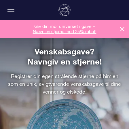
Giv din mor universet i gave –
Nævn en stjerne med 25% rabat!
Venskabsgave?
Navngiv en stjerne!
Registrer din egen strålende stjerne på himlen
som en unik, evigtvarende venskabsgave til dine
venner og elskede.