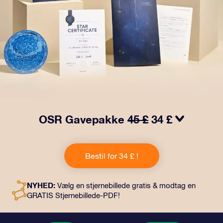
OSR Gavepakke
45 £
34 £
Få øjnene til at stråle med vores OSR-gavepakke!
Denne gave inkluderer en smuk kuvert og personlige
Bestil for 34 £ !
dokumenter, der sendes til en adresse efter dit eget
valg, samt digitale dokumenter og gratis brug af vores
apps. Det er en magisk måde at give en varig gave til
NYHED:
Vælg en stjernebillede gratis & modtag en
venner og familie.
GRATIS Stjernebillede-PDF!