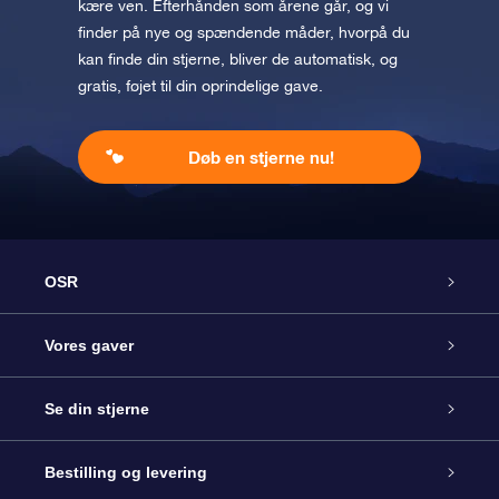
kære ven. Efterhånden som årene går, og vi
finder på nye og spændende måder, hvorpå du
kan finde din stjerne, bliver de automatisk, og
gratis, føjet til din oprindelige gave.
Døb en stjerne nu!
OSR
Kundeservice
Vores gaver
Kontakt os
Online Stjernegave
Se din stjerne
Bloggen
OSR Gavepakke
Star Register
Bestilling og levering