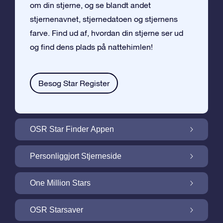
om din stjerne, og se blandt andet
stjernenavnet, stjernedatoen og stjernens
farve. Find ud af, hvordan din stjerne ser ud
og find dens plads på nattehimlen!
Besøg Star Register
OSR Star Finder Appen
Find din egen stjerne på nattehimlen med
Personliggjort Stjerneside
OSR Star Finder Appen
Personliggør din Stjernegave med den
One Million Stars
gratis Stjerneside
One Million Stars: Udforsk vores galaktiske
OSR Starsaver
nabolag