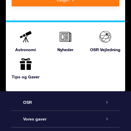
Astronomi
Nyheder
OSR Vejledning
Tips og Gaver
OSR
Kundeservice
Vores gaver