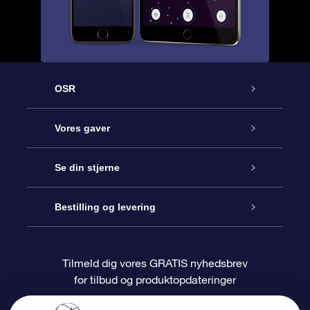
OSR
Kundeservice
Vores gaver
Kontakt os
Online Stjernegave
Se din stjerne
Bloggen
OSR Gavepakke
Star Register
Bestilling og levering
Oftest stillede spørgsmål
Superstjernegave
OSR Star Finder Appen
Kundelogin
Tilmeld dig vores GRATIS nyhedsbrev
for tilbud og produktopdateringer
Anmeldelser
OSR Gavekortet
Personliggjort Stjerneside
Betalingsinformation