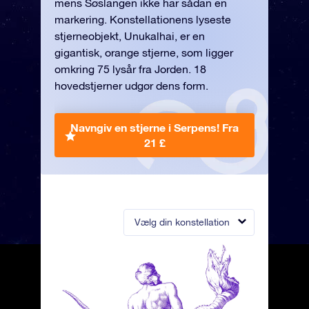
mens Søslangen ikke har sådan en
markering. Konstellationens lyseste
stjerneobjekt, Unukalhai, er en
gigantisk, orange stjerne, som ligger
omkring 75 lysår fra Jorden. 18
hovedstjerner udgør dens form.
Navngiv en stjerne i Serpens!
Fra
21 £
Vælg din konstellation