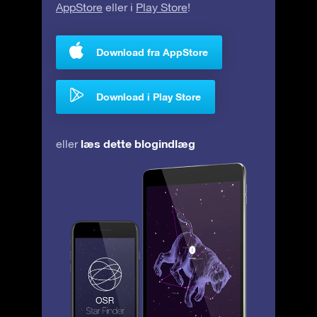
AppStore
eller i
Play Store
!
Download fra AppStore
Download i Play Store
læs dette blogindlæg
eller