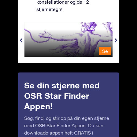
konstellationer og de 12
stjernetegn!
Andromeda - Den lænkede mø
Antli
Se
Se
Se din stjerne med
OSR Star Finder
Appen!
Søg, find, og stir op på din egen stjerne
med OSR Star Finder Appen. Du kan
downloade appen helt GRATIS i