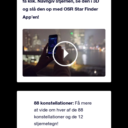
få klik. Navngiv stjernen, se den i 3D
og slå den op med OSR Star Finder
App’en!
88 konstellationer:
Få mere
at vide om hver af de 88
konstellationer og de 12
stjernetegn!