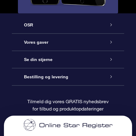
OSR
Kundeservice
Vores gaver
Kontakt os
Online Stjernegave
Se din stjerne
Bloggen
OSR Gavepakke
Star Register
Bestilling og levering
Oftest stillede spørgsmål
Superstjernegave
OSR Star Finder Appen
Kundelogin
Tilmeld dig vores GRATIS nyhedsbrev
for tilbud og produktopdateringer
Anmeldelser
OSR Gavekortet
Personliggjort Stjerneside
Betalingsinformation
Firmagaver
One Million Stars
Forsendelsesoplysninger