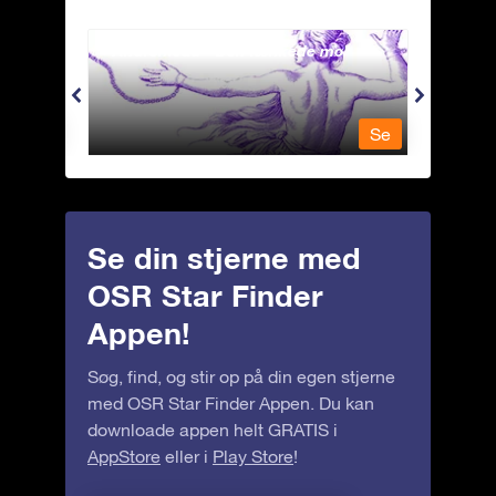
Andromeda - Den lænkede mø
Antli
Se
Se
Se din stjerne med
OSR Star Finder
Appen!
Søg, find, og stir op på din egen stjerne
med OSR Star Finder Appen. Du kan
downloade appen helt GRATIS i
AppStore
eller i
Play Store
!