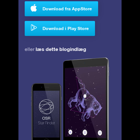
Download fra AppStore
Download i Play Store
læs dette blogindlæg
eller