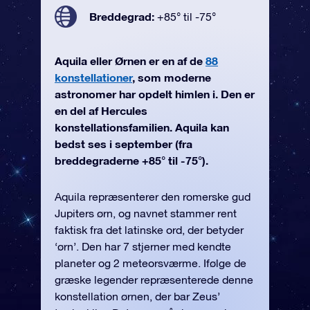
Breddegrad:
+85° til -75°
Aquila eller Ørnen er en af de
88
konstellationer
, som moderne
astronomer har opdelt himlen i. Den er
en del af Hercules
konstellationsfamilien. Aquila kan
bedst ses i september (fra
breddegraderne +85° til -75°).
Aquila repræsenterer den romerske gud
Jupiters ørn, og navnet stammer rent
faktisk fra det latinske ord, der betyder
‘ørn’. Den har 7 stjerner med kendte
planeter og 2 meteorsværme. Ifølge de
græske legender repræsenterede denne
konstellation ørnen, der bar Zeus’