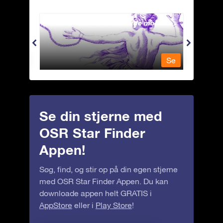
Andromeda - Den lænkede mø
Antli
Se
Se
Se din stjerne med
OSR Star Finder
Appen!
Søg, find, og stir op på din egen stjerne
med OSR Star Finder Appen. Du kan
downloade appen helt GRATIS i
AppStore
eller i
Play Store
!