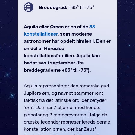
Breddegrad:
+85° til -75°
Aquila eller Ørnen er en af de
88
konstellationer
, som moderne
astronomer har opdelt himlen i. Den er
en del af Hercules
konstellationsfamilien. Aquila kan
bedst ses i september (fra
breddegraderne +85° til -75°).
Aquila repræsenterer den romerske gud
Jupiters ørn, og navnet stammer rent
faktisk fra det latinske ord, der betyder
‘ørn’. Den har 7 stjerner med kendte
planeter og 2 meteorsværme. Ifølge de
græske legender repræsenterede denne
konstellation ørnen, der bar Zeus’