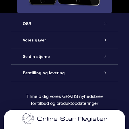
OSR
Kundeservice
Vores gaver
Kontakt os
Online Stjernegave
Se din stjerne
Bloggen
OSR Gavepakke
Star Register
Bestilling og levering
Oftest stillede spørgsmål
Superstjernegave
OSR Star Finder Appen
Kundelogin
Tilmeld dig vores GRATIS nyhedsbrev
for tilbud og produktopdateringer
Anmeldelser
OSR Gavekortet
Personliggjort Stjerneside
Betalingsinformation
Firmagaver
One Million Stars
Forsendelsesoplysninger