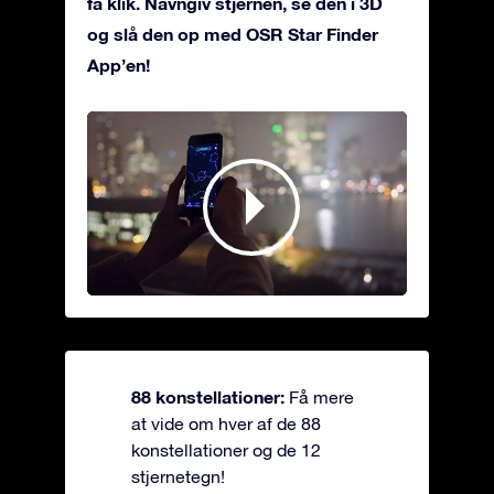
få klik. Navngiv stjernen, se den i 3D
og slå den op med OSR Star Finder
App’en!
88 konstellationer:
Få mere
at vide om hver af de 88
konstellationer og de 12
stjernetegn!