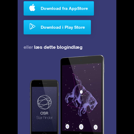
Download fra AppStore
Download i Play Store
læs dette blogindlæg
eller