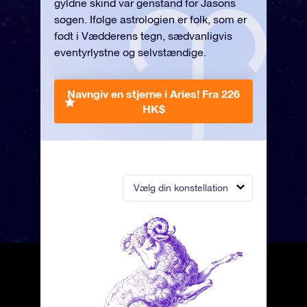
gyldne skind var genstand for Jasons
søgen. Ifølge astrologien er folk, som er
født i Vædderens tegn, sædvanligvis
eventyrlystne og selvstændige.
Navngiv en stjerne i Aries!
Fra 226
HK$
Vælg din konstellation