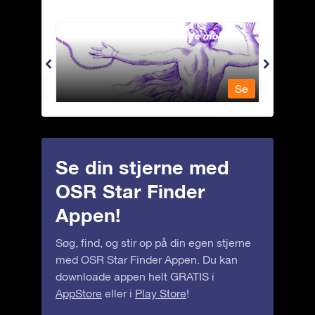
Andromeda - Den lænkede mø
Antli
Se
Se
Se din stjerne med
OSR Star Finder
Appen!
Søg, find, og stir op på din egen stjerne
med OSR Star Finder Appen. Du kan
downloade appen helt GRATIS i
AppStore
eller i
Play Store
!