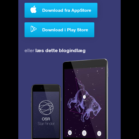
Download fra AppStore
Download i Play Store
læs dette blogindlæg
eller