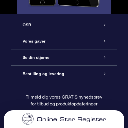
OSR
Kundeservice
Vores gaver
Kontakt os
Online Stjernegave
Se din stjerne
Bloggen
OSR Gavepakke
Star Register
Bestilling og levering
Oftest stillede spørgsmål
Superstjernegave
OSR Star Finder Appen
Kundelogin
Tilmeld dig vores GRATIS nyhedsbrev
for tilbud og produktopdateringer
Anmeldelser
OSR Gavekortet
Personliggjort Stjerneside
Betalingsinformation
Firmagaver
One Million Stars
Forsendelsesoplysninger