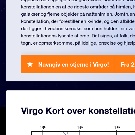
konstellationen en af de rigeste områder på himlen,
galakser og fjerne objekter på nattehimlen. Jomfrue
konstellation, der forestiller en kvinde, og den afbilde
der ligger i hvedens kornaks, som hun holder i sin ve
konstellationens lyseste stjerne. Det siges, at folk, d
tegn, er opmærksomme, pålidelige, præcise og hjæ
Navngiv en stjerne i Virgo!
Fra 
Virgo Kort over konstellat