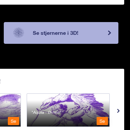
Se stjernerne i 3D!
!
Aquila - Ørnen
Aqu
Se
Se