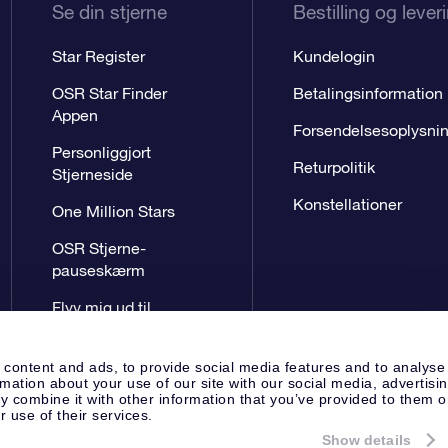
Se din stjerne
Bestilling og lever
Star Register
Kundelogin
OSR Star Finder
Betalingsinformation
Appen
Forsendelsesoplysni
Personliggjort
Returpolitik
Stjerneside
Konstellationer
One Million Stars
OSR Stjerne-
pauseskærm
Flyv mig ud til
stjernerne VR-App
 content and ads, to provide social media features and to analyse
rmation about your use of our site with our social media, advertisi
 combine it with other information that you’ve provided to them o
r use of their services.
Show details