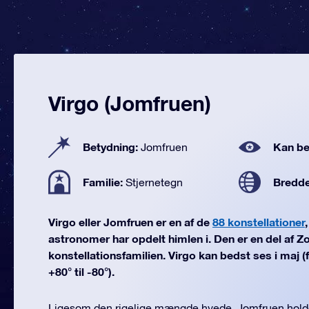
Virgo (Jomfruen)
Betydning:
Kan be
Jomfruen
Familie:
Bredd
Stjernetegn
Virgo eller Jomfruen er en af de
88 konstellationer
astronomer har opdelt himlen i. Den er en del af Z
konstellationsfamilien. Virgo kan bedst ses i maj 
+80° til -80°).
Ligesom den rigelige mængde hvede, Jomfruen holder