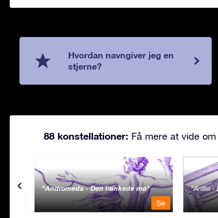
Hvordan navngiver jeg en
stjerne?
88 konstellationer:
Få mere at vide om 
Andromeda - Den lænkede mø
Antlia 
Se
Se