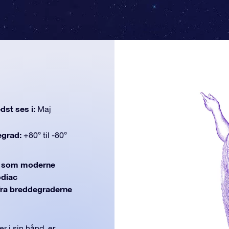
dst ses i:
Maj
egrad:
+80° til -80°
, som moderne
odiac
(fra breddegraderne
 i sin hånd, er