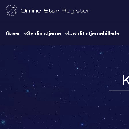
Gaver
Se din stjerne
Lav dit stjernebillede
K