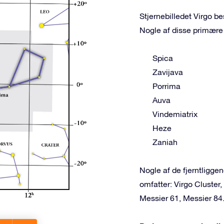
Stjernebilledet Virgo be
Nogle af disse primære 
Spica
Zavijava
Porrima
Auva
Vindemiatrix
Heze
Zaniah
Nogle af de fjerntligge
omfatter: Virgo Cluster
Messier 61, Messier 84