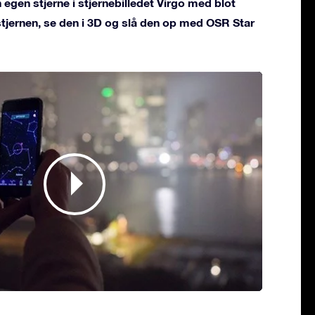
 egen stjerne i stjernebilledet Virgo med blot
 stjernen, se den i 3D og slå den op med OSR Star