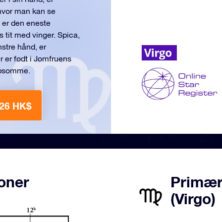
 hvor man kan se
n er den eneste
s tit med vinger. Spica,
nstre hånd, er
er er født i Jomfruens
lpsomme.
226 HK$
ioner
Primær
(Virgo)