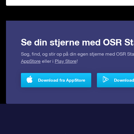
Se din stjerne med OSR St
Søg, find, og stir op på din egen stjerne med OSR S
AppStore
eller i
Play Store
!
Download fra AppStore
Download 