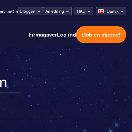
Bloggen
Anledning
HKD
Dansk
ervice
Om
Firmagaver
Log ind
Døb en stjerne!
en